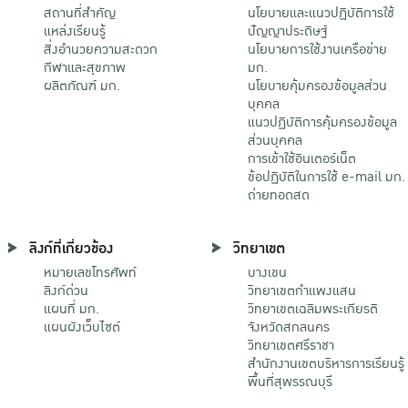
สถานที่สำคัญ
นโยบายและแนวปฏิบัติการใช้
แหล่งเรียนรู้
ปัญญาประดิษฐ์
สิ่งอำนวยความสะดวก
นโยบายการใช้งานเครือข่าย
กีฬาและสุขภาพ
มก.
ผลิตภัณฑ์ มก.
นโยบายคุ้มครองข้อมูลส่วน
บุคคล
แนวปฏิบัติการคุ้มครองข้อมูล
ส่วนบุคคล
การเข้าใช้อินเตอร์เน็ต
ข้อปฏิบัติในการใช้ e-mail มก.
ถ่ายทอดสด
ลิงก์ที่เกี่ยวข้อง
วิทยาเขต
หมายเลขโทรศัพท์
บางเขน
ลิงก์ด่วน
วิทยาเขตกําแพงแสน
แผนที่ มก.
วิทยาเขตเฉลิมพระเกียรติ
แผนผังเว็บไซต์
จังหวัดสกลนคร
วิทยาเขตศรีราชา
สำนักงานเขตบริหารการเรียนรู้
พื้นที่สุพรรณบุรี