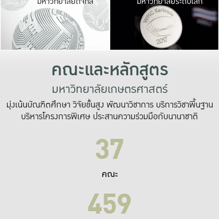
มหาวิทยาลัยดิจิทัล
มหาวิทยาลัยระดับโลก
เปลี่ยนแปลง และ
เพื่อทำงาน
ระบบสารสนเทศที่
คณะและหลักสูตร
มหาวิทยาลัยเกษตรศาสตร์
มุ่งเน้นบัณฑิตศึกษา วิจัยขั้นสูง พัฒนาวิชาการ บริการวิชาพื้นฐาน
บริหารโครงการพิเศษ ประสานความร่วมมือกับนานาชาติ
37
คณะ
459