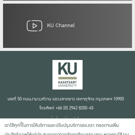
KU Channel
เลขที่ 50 ถนนงามวงศ์วาน แขวงลาดยาว เขตจตุจักร กรุงเทพฯ 10900
โทรศัพท์ +66 (0) 2942 8200-45
เงื่อนไขการใช้งานเว็บไซต์
เราใช้คุกกี้ในการให้บริการและปรับปรุงบริการของเรา ตลอดจนเพิ่ม
ข้อตกลงด้านสิทธิ์ใช้งาน
นโยบายความเป็นส่วนตัว
ประสิทธิภาพให้แก่ประสบการณ์การเรียกดูข้อมูลของคุณ หากคุณใช้งาน