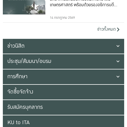
เกษตรศาสตร์ พร้อมด้วยรองอธิการบดีทั้ง
16 ท่าน
14 กรกฎาคม 2569
ข่าวทั้งหมด
ข่าวนิสิต
ประชุม/สัมมนา/อบรม
การศึกษา
จัดซื้อจัดจ้าง
รับสมัครบุคลากร
KU to ITA