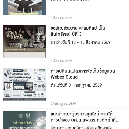
5 สิงหาคม 2569
ขอเชิญร่วมงาน สะสมศิลป์ เป็น
สิน(ทรัพย์) ปีที่ 3
ระหว่างวันที่ 13 - 15 สิงหาคม 2569
3 สิงหาคม 2569
การเปลี่ยนแปลงการจัดเก็บข้อมูลบน
Webex Cloud
ตั้งแต่วันที่ 31 กรกฎาคม 2569
22 กรกฎาคม 2569
แนะนำคณะผู้บริหารชุดใหม่ ภายใต้
การนำของ ผศ.น.สพ.ดร.คงศักดิ์ เที่ยง
ธรรม
รักษาการแทนอธิการบดีมหาวิทยาลัย