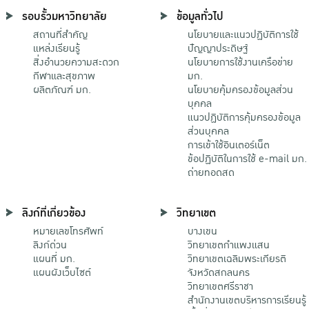
รอบรั้วมหาวิทยาลัย
ข้อมูลทั่วไป
สถานที่สำคัญ
นโยบายและแนวปฏิบัติการใช้
แหล่งเรียนรู้
ปัญญาประดิษฐ์
สิ่งอำนวยความสะดวก
นโยบายการใช้งานเครือข่าย
กีฬาและสุขภาพ
มก.
ผลิตภัณฑ์ มก.
นโยบายคุ้มครองข้อมูลส่วน
บุคคล
แนวปฏิบัติการคุ้มครองข้อมูล
ส่วนบุคคล
การเข้าใช้อินเตอร์เน็ต
ข้อปฏิบัติในการใช้ e-mail มก.
ถ่ายทอดสด
ลิงก์ที่เกี่ยวข้อง
วิทยาเขต
หมายเลขโทรศัพท์
บางเขน
ลิงก์ด่วน
วิทยาเขตกําแพงแสน
แผนที่ มก.
วิทยาเขตเฉลิมพระเกียรติ
แผนผังเว็บไซต์
จังหวัดสกลนคร
วิทยาเขตศรีราชา
สำนักงานเขตบริหารการเรียนรู้