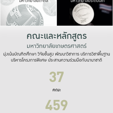
มหาวิทยาลัยดิจิทัล
มหาวิทยาลัยระดับโลก
เปลี่ยนแปลง และ
เพื่อทำงาน
ระบบสารสนเทศที่
คณะและหลักสูตร
มหาวิทยาลัยเกษตรศาสตร์
มุ่งเน้นบัณฑิตศึกษา วิจัยขั้นสูง พัฒนาวิชาการ บริการวิชาพื้นฐาน
บริหารโครงการพิเศษ ประสานความร่วมมือกับนานาชาติ
37
คณะ
459