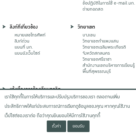
ข้อปฏิบัติในการใช้ e-mail มก.
ถ่ายทอดสด
ลิงก์ที่เกี่ยวข้อง
วิทยาเขต
หมายเลขโทรศัพท์
บางเขน
ลิงก์ด่วน
วิทยาเขตกําแพงแสน
แผนที่ มก.
วิทยาเขตเฉลิมพระเกียรติ
แผนผังเว็บไซต์
จังหวัดสกลนคร
วิทยาเขตศรีราชา
สำนักงานเขตบริหารการเรียนรู้
พื้นที่สุพรรณบุรี
แจ้งเรื่องการร้องเรียนทุจริต
เราใช้คุกกี้ในการให้บริการและปรับปรุงบริการของเรา ตลอดจนเพิ่ม
ช่องทางมหาวิทยาลัย
เกษตรศาสตร์
ประสิทธิภาพให้แก่ประสบการณ์การเรียกดูข้อมูลของคุณ หากคุณใช้งาน
ช่องทางสำนักงาน ป.ป.ช.
ช่องทางสำนักงาน ป.ป.ท.
เว็ปไซต์ของเราต่อ ถือว่าคุณยินยอมให้มีการใช้งานคุกกี้
ตั้งค่า
ยอมรับ