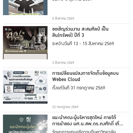
5 สิงหาคม 2569
ขอเชิญร่วมงาน สะสมศิลป์ เป็น
สิน(ทรัพย์) ปีที่ 3
ระหว่างวันที่ 13 - 15 สิงหาคม 2569
3 สิงหาคม 2569
การเปลี่ยนแปลงการจัดเก็บข้อมูลบน
Webex Cloud
ตั้งแต่วันที่ 31 กรกฎาคม 2569
22 กรกฎาคม 2569
แนะนำคณะผู้บริหารชุดใหม่ ภายใต้
การนำของ ผศ.น.สพ.ดร.คงศักดิ์ เที่ยง
ธรรม
รักษาการแทนอธิการบดีมหาวิทยาลัย