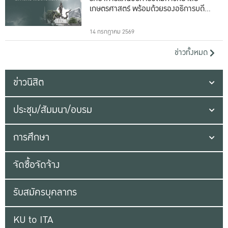
เกษตรศาสตร์ พร้อมด้วยรองอธิการบดีทั้ง
16 ท่าน
14 กรกฎาคม 2569
ข่าวทั้งหมด
ข่าวนิสิต
ประชุม/สัมมนา/อบรม
การศึกษา
จัดซื้อจัดจ้าง
รับสมัครบุคลากร
KU to ITA