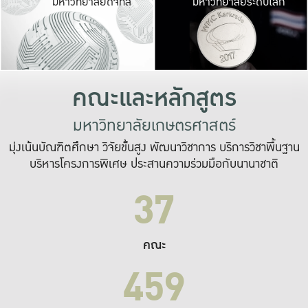
มหาวิทยาลัยดิจิทัล
มหาวิทยาลัยระดับโลก
เปลี่ยนแปลง และ
เพื่อทำงาน
ระบบสารสนเทศที่
คณะและหลักสูตร
มหาวิทยาลัยเกษตรศาสตร์
มุ่งเน้นบัณฑิตศึกษา วิจัยขั้นสูง พัฒนาวิชาการ บริการวิชาพื้นฐาน
บริหารโครงการพิเศษ ประสานความร่วมมือกับนานาชาติ
37
คณะ
459