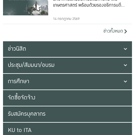
เกษตรศาสตร์ พร้อมด้วยรองอธิการบดีทั้ง
16 ท่าน
14 กรกฎาคม 2569
ข่าวทั้งหมด
ข่าวนิสิต
ประชุม/สัมมนา/อบรม
การศึกษา
จัดซื้อจัดจ้าง
รับสมัครบุคลากร
KU to ITA