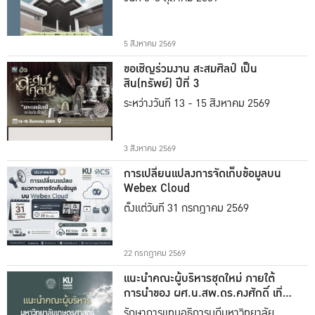
5 สิงหาคม 2569
ขอเชิญร่วมงาน สะสมศิลป์ เป็น
สิน(ทรัพย์) ปีที่ 3
ระหว่างวันที่ 13 - 15 สิงหาคม 2569
3 สิงหาคม 2569
การเปลี่ยนแปลงการจัดเก็บข้อมูลบน
Webex Cloud
ตั้งแต่วันที่ 31 กรกฎาคม 2569
22 กรกฎาคม 2569
แนะนำคณะผู้บริหารชุดใหม่ ภายใต้
การนำของ ผศ.น.สพ.ดร.คงศักดิ์ เที่ยง
ธรรม
รักษาการแทนอธิการบดีมหาวิทยาลัย