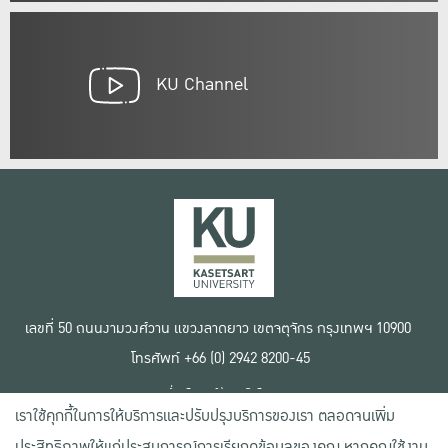
KU Channel
เลขที่ 50 ถนนงามวงศ์วาน แขวงลาดยาว เขตจตุจักร กรุงเทพฯ 10900
โทรศัพท์ +66 (0) 2942 8200-45
เงื่อนไขการใช้งานเว็บไซต์
เราใช้คุกกี้ในการให้บริการและปรับปรุงบริการของเรา ตลอดจนเพิ่ม
ข้อตกลงด้านสิทธิ์ใช้งาน
นโยบายความเป็นส่วนตัว
ประสิทธิภาพให้แก่ประสบการณ์การเรียกดูข้อมูลของคุณ หากคุณใช้งาน