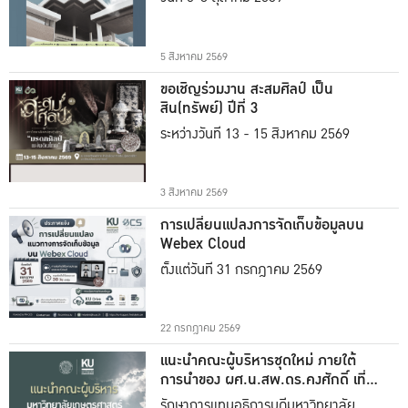
5 สิงหาคม 2569
ขอเชิญร่วมงาน สะสมศิลป์ เป็น
สิน(ทรัพย์) ปีที่ 3
ระหว่างวันที่ 13 - 15 สิงหาคม 2569
3 สิงหาคม 2569
การเปลี่ยนแปลงการจัดเก็บข้อมูลบน
Webex Cloud
ตั้งแต่วันที่ 31 กรกฎาคม 2569
22 กรกฎาคม 2569
แนะนำคณะผู้บริหารชุดใหม่ ภายใต้
การนำของ ผศ.น.สพ.ดร.คงศักดิ์ เที่ยง
ธรรม
รักษาการแทนอธิการบดีมหาวิทยาลัย