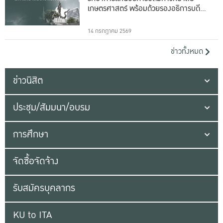
เกษตรศาสตร์ พร้อมด้วยรองอธิการบดีทั้ง
16 ท่าน
14 กรกฎาคม 2569
ข่าวทั้งหมด
ข่าวนิสิต
ประชุม/สัมมนา/อบรม
การศึกษา
จัดซื้อจัดจ้าง
รับสมัครบุคลากร
KU to ITA