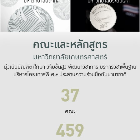
มหาวิทยาลัยดิจิทัล
มหาวิทยาลัยระดับโลก
เปลี่ยนแปลง และ
เพื่อทำงาน
ระบบสารสนเทศที่
คณะและหลักสูตร
มหาวิทยาลัยเกษตรศาสตร์
มุ่งเน้นบัณฑิตศึกษา วิจัยขั้นสูง พัฒนาวิชาการ บริการวิชาพื้นฐาน
บริหารโครงการพิเศษ ประสานความร่วมมือกับนานาชาติ
37
คณะ
459