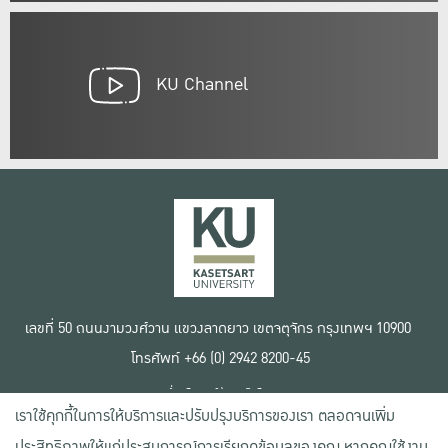
KU Channel
เลขที่ 50 ถนนงามวงศ์วาน แขวงลาดยาว เขตจตุจักร กรุงเทพฯ 10900
โทรศัพท์ +66 (0) 2942 8200-45
เงื่อนไขการใช้งานเว็บไซต์
เราใช้คุกกี้ในการให้บริการและปรับปรุงบริการของเรา ตลอดจนเพิ่ม
ข้อตกลงด้านสิทธิ์ใช้งาน
นโยบายความเป็นส่วนตัว
ประสิทธิภาพให้แก่ประสบการณ์การเรียกดูข้อมูลของคุณ หากคุณใช้งาน