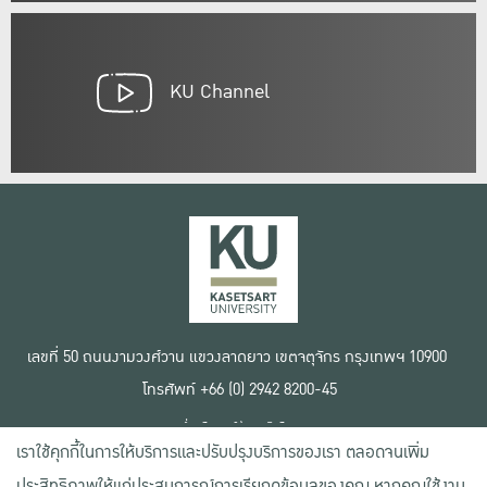
KU Channel
เลขที่ 50 ถนนงามวงศ์วาน แขวงลาดยาว เขตจตุจักร กรุงเทพฯ 10900
โทรศัพท์ +66 (0) 2942 8200-45
เงื่อนไขการใช้งานเว็บไซต์
เราใช้คุกกี้ในการให้บริการและปรับปรุงบริการของเรา ตลอดจนเพิ่ม
ข้อตกลงด้านสิทธิ์ใช้งาน
นโยบายความเป็นส่วนตัว
ประสิทธิภาพให้แก่ประสบการณ์การเรียกดูข้อมูลของคุณ หากคุณใช้งาน