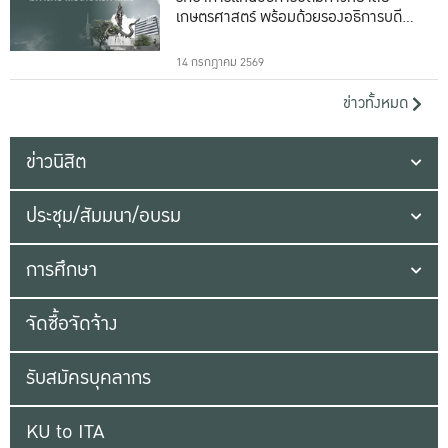
เกษตรศาสตร์ พร้อมด้วยรองอธิการบดีทั้ง
16 ท่าน
14 กรกฎาคม 2569
ข่าวทั้งหมด
ข่าวนิสิต
ประชุม/สัมมนา/อบรม
การศึกษา
จัดซื้อจัดจ้าง
รับสมัครบุคลากร
KU to ITA