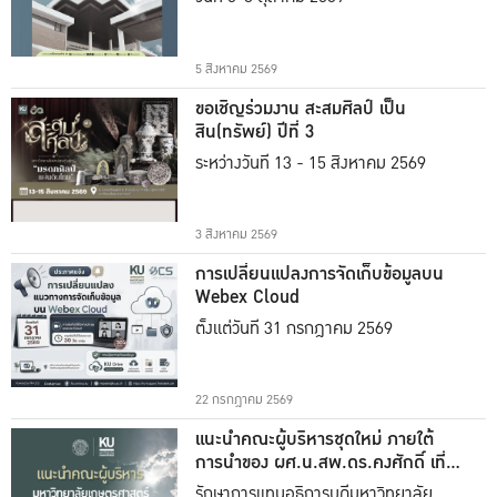
5 สิงหาคม 2569
ขอเชิญร่วมงาน สะสมศิลป์ เป็น
สิน(ทรัพย์) ปีที่ 3
ระหว่างวันที่ 13 - 15 สิงหาคม 2569
3 สิงหาคม 2569
การเปลี่ยนแปลงการจัดเก็บข้อมูลบน
Webex Cloud
ตั้งแต่วันที่ 31 กรกฎาคม 2569
22 กรกฎาคม 2569
แนะนำคณะผู้บริหารชุดใหม่ ภายใต้
การนำของ ผศ.น.สพ.ดร.คงศักดิ์ เที่ยง
ธรรม
รักษาการแทนอธิการบดีมหาวิทยาลัย