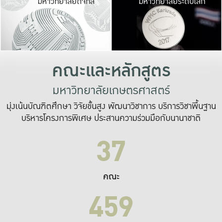
มหาวิทยาลัยดิจิทัล
มหาวิทยาลัยระดับโลก
เปลี่ยนแปลง และ
เพื่อทำงาน
ระบบสารสนเทศที่
คณะและหลักสูตร
มหาวิทยาลัยเกษตรศาสตร์
มุ่งเน้นบัณฑิตศึกษา วิจัยขั้นสูง พัฒนาวิชาการ บริการวิชาพื้นฐาน
บริหารโครงการพิเศษ ประสานความร่วมมือกับนานาชาติ
37
คณะ
459