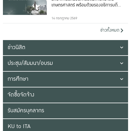
เกษตรศาสตร์ พร้อมด้วยรองอธิการบดีทั้ง
16 ท่าน
14 กรกฎาคม 2569
ข่าวทั้งหมด
ข่าวนิสิต
ประชุม/สัมมนา/อบรม
การศึกษา
จัดซื้อจัดจ้าง
รับสมัครบุคลากร
KU to ITA