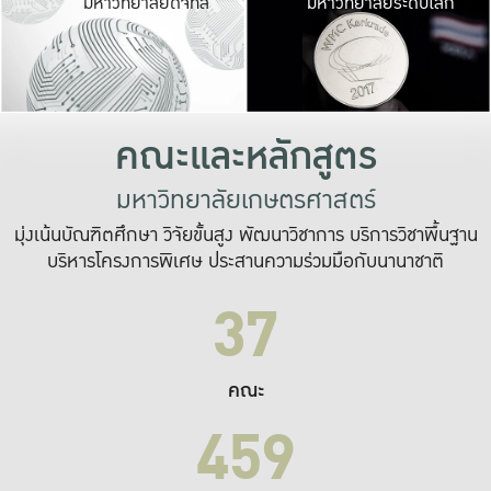
มหาวิทยาลัยดิจิทัล
มหาวิทยาลัยระดับโลก
เปลี่ยนแปลง และ
เพื่อทำงาน
ระบบสารสนเทศที่
คณะและหลักสูตร
มหาวิทยาลัยเกษตรศาสตร์
มุ่งเน้นบัณฑิตศึกษา วิจัยขั้นสูง พัฒนาวิชาการ บริการวิชาพื้นฐาน
บริหารโครงการพิเศษ ประสานความร่วมมือกับนานาชาติ
37
คณะ
459