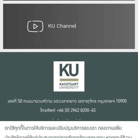
KU Channel
เลขที่ 50 ถนนงามวงศ์วาน แขวงลาดยาว เขตจตุจักร กรุงเทพฯ 10900
โทรศัพท์ +66 (0) 2942 8200-45
เงื่อนไขการใช้งานเว็บไซต์
เราใช้คุกกี้ในการให้บริการและปรับปรุงบริการของเรา ตลอดจนเพิ่ม
ข้อตกลงด้านสิทธิ์ใช้งาน
นโยบายความเป็นส่วนตัว
ประสิทธิภาพให้แก่ประสบการณ์การเรียกดูข้อมูลของคุณ หากคุณใช้งาน