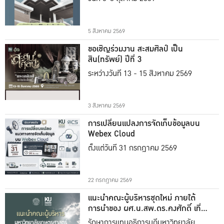
5 สิงหาคม 2569
ขอเชิญร่วมงาน สะสมศิลป์ เป็น
สิน(ทรัพย์) ปีที่ 3
ระหว่างวันที่ 13 - 15 สิงหาคม 2569
3 สิงหาคม 2569
การเปลี่ยนแปลงการจัดเก็บข้อมูลบน
Webex Cloud
ตั้งแต่วันที่ 31 กรกฎาคม 2569
22 กรกฎาคม 2569
แนะนำคณะผู้บริหารชุดใหม่ ภายใต้
การนำของ ผศ.น.สพ.ดร.คงศักดิ์ เที่ยง
ธรรม
รักษาการแทนอธิการบดีมหาวิทยาลัย