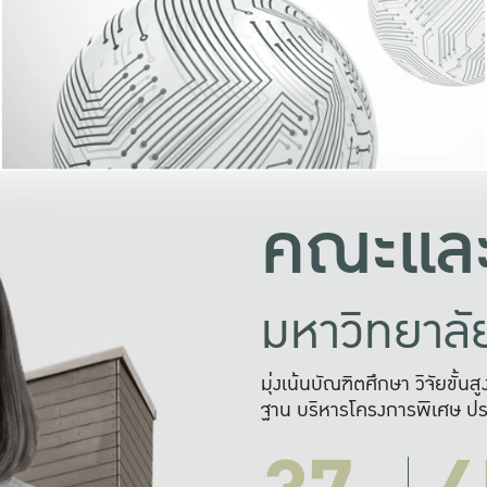
และความสุข
มองปัญหา
แก้ไขจากปั
และสร้างเครื
คณะและ
มหาวิทยาล
มุ่งเน้นบัณฑิตศึกษา วิจัยขั้น
ฐาน บริหารโครงการพิเศษ ปร