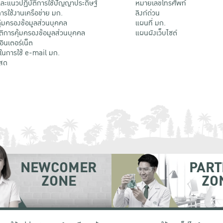
ะแนวปฏิบัติการใช้ปัญญาประดิษฐ์
หมายเลขโทรศัพท์
รใช้งานเครือข่าย มก.
ลิงก์ด่วน
้มครองข้อมูลส่วนบุคคล
แผนที่ มก.
ติการคุ้มครองข้อมูลส่วนบุคคล
แผนผังเว็บไซต์
้อินเตอร์เน็ต
ติในการใช้ e-mail มก.
สด
NEWCOMER
PART
ZONE
ZO
 เขตจตุจักร กรุงเทพฯ 10900
โทรศัพท์ +66 (0) 2942 8200-45