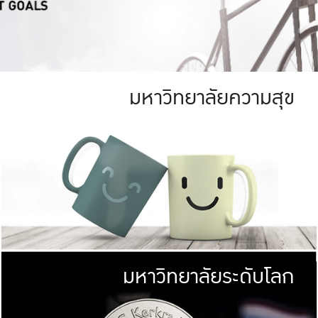
มหาวิทยาลัยความสุข
ย
สีเขียว
มหาวิทยาลัย
ก
สดใส หนาแน่น
ไม่ได้มีเป้าหมา
AN FOREST)
มหาวิทยาลัยชั้นนำทางด้านการว
ICULTURE)
แต่ KU มุ่งเน
าณ 1,400 ไร่
เพื่อสร้างคว
<< คลิก >>
ให้กับประชาชนใ
มหาวิทยาลัยระดับโลก
่อสังคม
มหาวิทยาลั
ามกินดีอยู่ดี
พร้อมที่จ