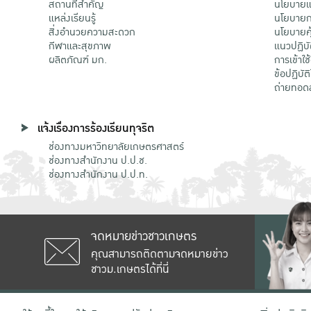
สถานที่สำคัญ
นโยบายแล
แหล่งเรียนรู้
นโยบายกา
สิ่งอำนวยความสะดวก
นโยบายคุ
กีฬาและสุขภาพ
แนวปฏิบั
ผลิตภัณฑ์ มก.
การเข้าใช
ข้อปฏิบั
ถ่ายทอด
แจ้งเรื่องการร้องเรียนทุจริต
ช่องทางมหาวิทยาลัยเกษตรศาสตร์
ช่องทางสำนักงาน ป.ป.ช.
ช่องทางสำนักงาน ป.ป.ท.
จดหมายข่าวชาวเกษตร
คุณสามารถติดตามจดหมายข่าว
ชาวม.เกษตรได้ที่นี่
เลขที่ 50 ถนนงามวงศ์วาน แขวงลาดยาว