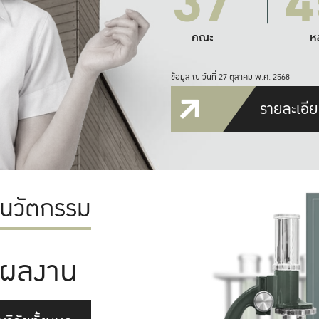
37
4
คณะ
ห
ข้อมูล ณ วันที่ 27 ตุลาคม พ.ศ. 2568
รายละเอีย
ะนวัตกรรม
ผลงาน