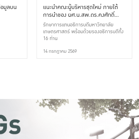
้อมูลบน
แนะนำคณะผู้บริหารชุดใหม่ ภายใต้
การนำของ ผศ.น.สพ.ดร.คงศักดิ์
เที่ยงธรรม
รักษาการแทนอธิการบดีมหาวิทยาลัย
เกษตรศาสตร์ พร้อมด้วยรองอธิการบดีทั้ง
16 ท่าน
14 กรกฎาคม 2569