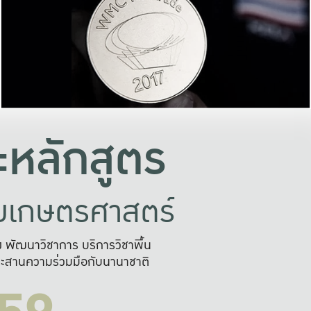
อย่างยั่งยืน
และผลักดันในการใช้ระบบส
ในภาพกว้าง
เพื่อการทำงานแบบ
ญหาจุดเล็กๆ
อข่ายขยายผล
สะดวก รวดเร
และนำไป
บริการด้าน AI อย
หลักสูตร
ัยเกษตรศาสตร์
สูง พัฒนาวิชาการ บริการวิชาพื้น
ะสานความร่วมมือกับนานาชาติ