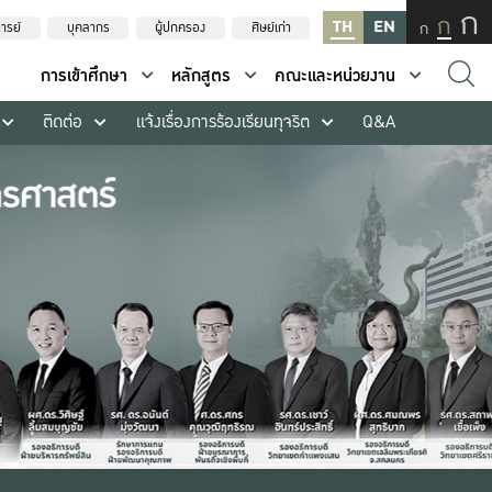
ก
ก
TH
EN
ก
ารย์
บุคลากร
ผู้ปกครอง
ศิษย์เก่า
การเข้าศึกษา
หลักสูตร
คณะและหน่วยงาน
ติดต่อ
แจ้งเรื่องการร้องเรียนทุจริต
Q&A