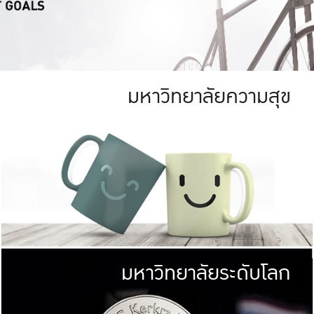
มหาวิทยาลัยความสุข
ย
สีเขียว
มหาวิทยาลัย
ก
สดใส หนาแน่น
ไม่ได้มีเป้าหมา
AN FOREST)
มหาวิทยาลัยชั้นนำทางด้านการว
ICULTURE)
แต่ KU มุ่งเน
าณ 1,400 ไร่
เพื่อสร้างคว
<< คลิก >>
ให้กับประชาชนใ
มหาวิทยาลัยระดับโลก
่อสังคม
มหาวิทยาลั
ามกินดีอยู่ดี
พร้อมที่จ