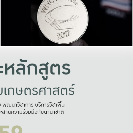
อย่างยั่งยืน
และผลักดันในการใช้ระบบส
ในภาพกว้าง
เพื่อการทำงานแบบ
ญหาจุดเล็กๆ
อข่ายขยายผล
สะดวก รวดเร
และนำไป
บริการด้าน AI อย
หลักสูตร
ัยเกษตรศาสตร์
สูง พัฒนาวิชาการ บริการวิชาพื้น
ะสานความร่วมมือกับนานาชาติ