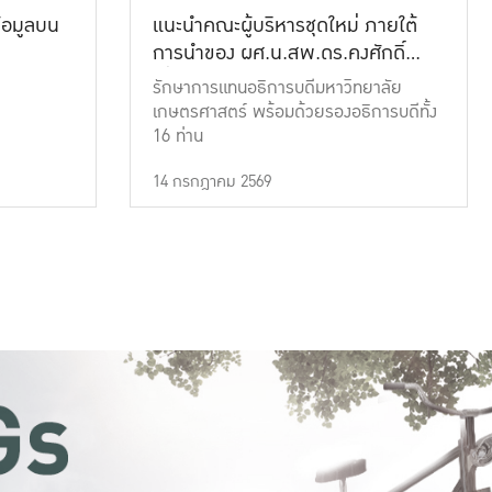
้อมูลบน
แนะนำคณะผู้บริหารชุดใหม่ ภายใต้
การนำของ ผศ.น.สพ.ดร.คงศักดิ์
เที่ยงธรรม
รักษาการแทนอธิการบดีมหาวิทยาลัย
เกษตรศาสตร์ พร้อมด้วยรองอธิการบดีทั้ง
16 ท่าน
14 กรกฎาคม 2569