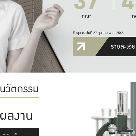
37
4
คณะ
ห
ข้อมูล ณ วันที่ 27 ตุลาคม พ.ศ. 2568
รายละเอีย
ะนวัตกรรม
ผลงาน