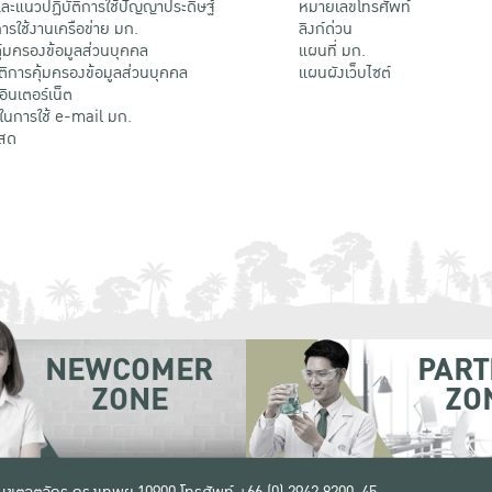
ะแนวปฏิบัติการใช้ปัญญาประดิษฐ์
หมายเลขโทรศัพท์
รใช้งานเครือข่าย มก.
ลิงก์ด่วน
้มครองข้อมูลส่วนบุคคล
แผนที่ มก.
ติการคุ้มครองข้อมูลส่วนบุคคล
แผนผังเว็บไซต์
้อินเตอร์เน็ต
ติในการใช้ e-mail มก.
สด
NEWCOMER
PART
ZONE
ZO
 เขตจตุจักร กรุงเทพฯ 10900
โทรศัพท์ +66 (0) 2942 8200-45