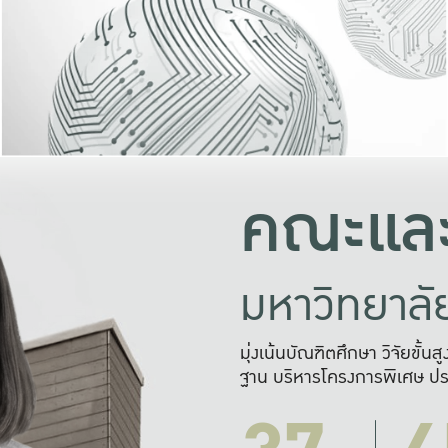
และความสุข
มองปัญหา
แก้ไขจากปั
และสร้างเครื
คณะและ
มหาวิทยาล
มุ่งเน้นบัณฑิตศึกษา วิจัยขั้น
ฐาน บริหารโครงการพิเศษ ปร