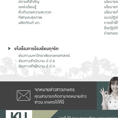
สถานที่สำคัญ
นโยบายแล
แหล่งเรียนรู้
นโยบายกา
สิ่งอำนวยความสะดวก
นโยบายคุ
กีฬาและสุขภาพ
แนวปฏิบั
ผลิตภัณฑ์ มก.
การเข้าใช
ข้อปฏิบั
ถ่ายทอด
แจ้งเรื่องการร้องเรียนทุจริต
ช่องทางมหาวิทยาลัยเกษตรศาสตร์
ช่องทางสำนักงาน ป.ป.ช.
ช่องทางสำนักงาน ป.ป.ท.
จดหมายข่าวชาวเกษตร
คุณสามารถติดตามจดหมายข่าว
ชาวม.เกษตรได้ที่นี่
เลขที่ 50 ถนนงามวงศ์วาน แขวงลาดยาว