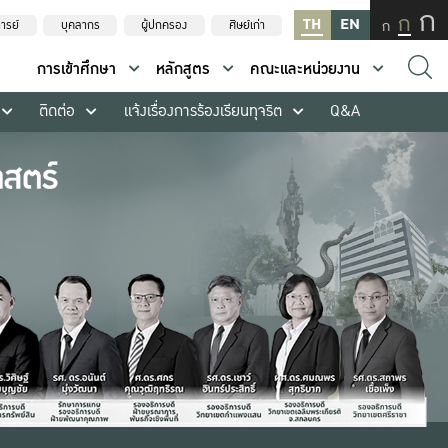
ก
ก
TH
EN
ก
ารย์
บุคลากร
ผู้ปกครอง
ศิษย์เก่า
การเข้าศึกษา
หลักสูตร
คณะและหน่วยงาน
ติดต่อ
แจ้งเรื่องการร้องเรียนทุจริต
Q&A