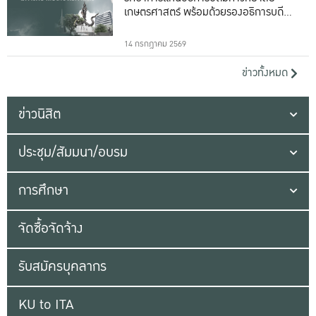
เกษตรศาสตร์ พร้อมด้วยรองอธิการบดีทั้ง
16 ท่าน
14 กรกฎาคม 2569
ข่าวทั้งหมด
ข่าวนิสิต
ประชุม/สัมมนา/อบรม
การศึกษา
จัดซื้อจัดจ้าง
รับสมัครบุคลากร
KU to ITA