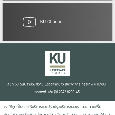
KU Channel
เลขที่ 50 ถนนงามวงศ์วาน แขวงลาดยาว เขตจตุจักร กรุงเทพฯ 10900
โทรศัพท์ +66 (0) 2942 8200-45
เงื่อนไขการใช้งานเว็บไซต์
เราใช้คุกกี้ในการให้บริการและปรับปรุงบริการของเรา ตลอดจนเพิ่ม
ข้อตกลงด้านสิทธิ์ใช้งาน
นโยบายความเป็นส่วนตัว
ประสิทธิภาพให้แก่ประสบการณ์การเรียกดูข้อมูลของคุณ หากคุณใช้งาน