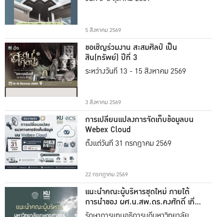
5 สิงหาคม 2569
ขอเชิญร่วมงาน สะสมศิลป์ เป็น
สิน(ทรัพย์) ปีที่ 3
ระหว่างวันที่ 13 - 15 สิงหาคม 2569
3 สิงหาคม 2569
การเปลี่ยนแปลงการจัดเก็บข้อมูลบน
Webex Cloud
ตั้งแต่วันที่ 31 กรกฎาคม 2569
22 กรกฎาคม 2569
แนะนำคณะผู้บริหารชุดใหม่ ภายใต้
การนำของ ผศ.น.สพ.ดร.คงศักดิ์ เที่ยง
ธรรม
รักษาการแทนอธิการบดีมหาวิทยาลัย