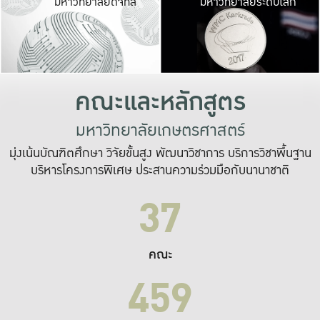
มหาวิทยาลัยดิจิทัล
มหาวิทยาลัยระดับโลก
เปลี่ยนแปลง และ
เพื่อทำงาน
ระบบสารสนเทศที่
คณะและหลักสูตร
มหาวิทยาลัยเกษตรศาสตร์
มุ่งเน้นบัณฑิตศึกษา วิจัยขั้นสูง พัฒนาวิชาการ บริการวิชาพื้นฐาน
บริหารโครงการพิเศษ ประสานความร่วมมือกับนานาชาติ
37
คณะ
459