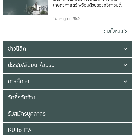
เกษตรศาสตร์ พร้อมด้วยรองอธิการบดีทั้ง
16 ท่าน
14 กรกฎาคม 2569
ข่าวทั้งหมด
ข่าวนิสิต
ประชุม/สัมมนา/อบรม
การศึกษา
จัดซื้อจัดจ้าง
รับสมัครบุคลากร
KU to ITA