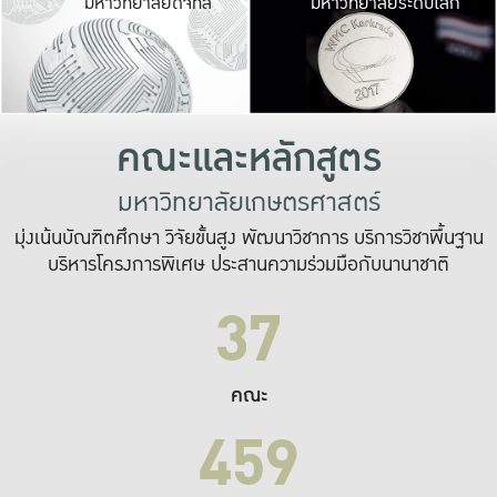
มหาวิทยาลัยดิจิทัล
มหาวิทยาลัยระดับโลก
เปลี่ยนแปลง และ
เพื่อทำงาน
ระบบสารสนเทศที่
คณะและหลักสูตร
มหาวิทยาลัยเกษตรศาสตร์
มุ่งเน้นบัณฑิตศึกษา วิจัยขั้นสูง พัฒนาวิชาการ บริการวิชาพื้นฐาน
บริหารโครงการพิเศษ ประสานความร่วมมือกับนานาชาติ
37
คณะ
459