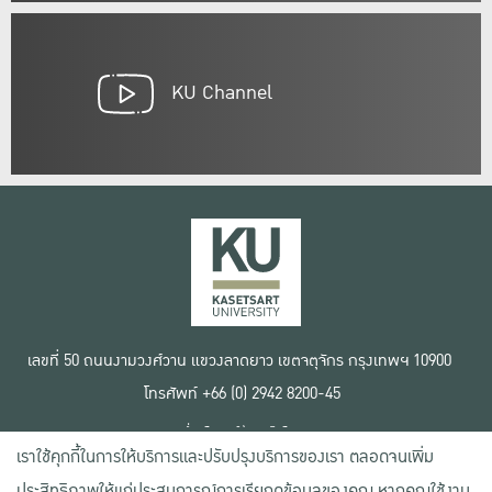
KU Channel
เลขที่ 50 ถนนงามวงศ์วาน แขวงลาดยาว เขตจตุจักร กรุงเทพฯ 10900
โทรศัพท์ +66 (0) 2942 8200-45
เงื่อนไขการใช้งานเว็บไซต์
เราใช้คุกกี้ในการให้บริการและปรับปรุงบริการของเรา ตลอดจนเพิ่ม
ข้อตกลงด้านสิทธิ์ใช้งาน
นโยบายความเป็นส่วนตัว
ประสิทธิภาพให้แก่ประสบการณ์การเรียกดูข้อมูลของคุณ หากคุณใช้งาน