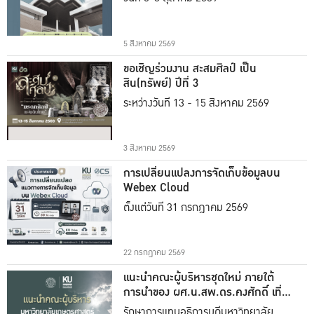
5 สิงหาคม 2569
ขอเชิญร่วมงาน สะสมศิลป์ เป็น
สิน(ทรัพย์) ปีที่ 3
ระหว่างวันที่ 13 - 15 สิงหาคม 2569
3 สิงหาคม 2569
การเปลี่ยนแปลงการจัดเก็บข้อมูลบน
Webex Cloud
ตั้งแต่วันที่ 31 กรกฎาคม 2569
22 กรกฎาคม 2569
แนะนำคณะผู้บริหารชุดใหม่ ภายใต้
การนำของ ผศ.น.สพ.ดร.คงศักดิ์ เที่ยง
ธรรม
รักษาการแทนอธิการบดีมหาวิทยาลัย