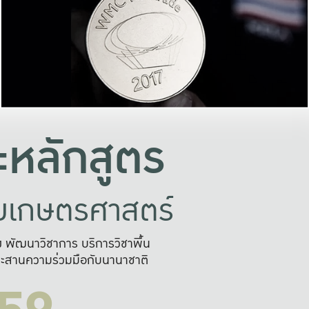
อย่างยั่งยืน
และผลักดันในการใช้ระบบส
ในภาพกว้าง
เพื่อการทำงานแบบ
ญหาจุดเล็กๆ
อข่ายขยายผล
สะดวก รวดเร
และนำไป
บริการด้าน AI อย
หลักสูตร
ัยเกษตรศาสตร์
สูง พัฒนาวิชาการ บริการวิชาพื้น
ะสานความร่วมมือกับนานาชาติ