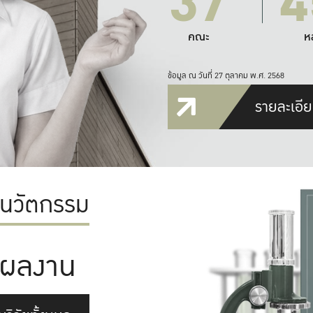
37
4
คณะ
ห
ข้อมูล ณ วันที่ 27 ตุลาคม พ.ศ. 2568
รายละเอีย
ะนวัตกรรม
ผลงาน