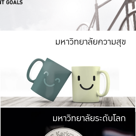
มหาวิทยาลัยความสุข
ย
สีเขียว
มหาวิทยาลัย
ก
สดใส หนาแน่น
ไม่ได้มีเป้าหมา
AN FOREST)
มหาวิทยาลัยชั้นนำทางด้านการว
ICULTURE)
แต่ KU มุ่งเน
าณ 1,400 ไร่
เพื่อสร้างคว
<< คลิก >>
ให้กับประชาชนใ
มหาวิทยาลัยระดับโลก
่อสังคม
มหาวิทยาลั
ามกินดีอยู่ดี
พร้อมที่จ