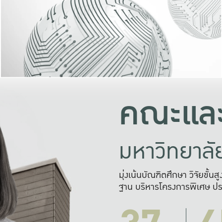
และความสุข
มองปัญหา
แก้ไขจากปั
และสร้างเครื
คณะและ
มหาวิทยาล
มุ่งเน้นบัณฑิตศึกษา วิจัยขั้น
ฐาน บริหารโครงการพิเศษ ปร