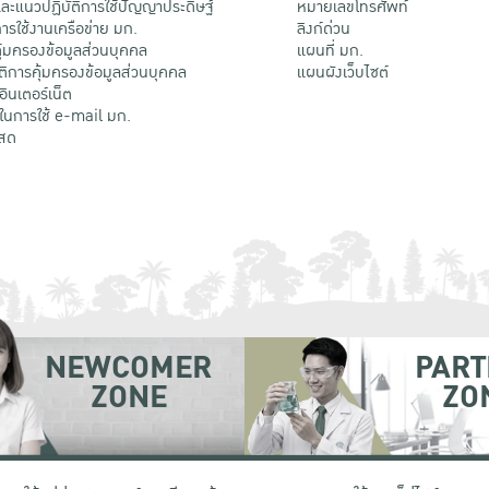
ะแนวปฏิบัติการใช้ปัญญาประดิษฐ์
หมายเลขโทรศัพท์
รใช้งานเครือข่าย มก.
ลิงก์ด่วน
้มครองข้อมูลส่วนบุคคล
แผนที่ มก.
ติการคุ้มครองข้อมูลส่วนบุคคล
แผนผังเว็บไซต์
้อินเตอร์เน็ต
ติในการใช้ e-mail มก.
สด
NEWCOMER
PART
ZONE
ZO
 เขตจตุจักร กรุงเทพฯ 10900
โทรศัพท์ +66 (0) 2942 8200-45