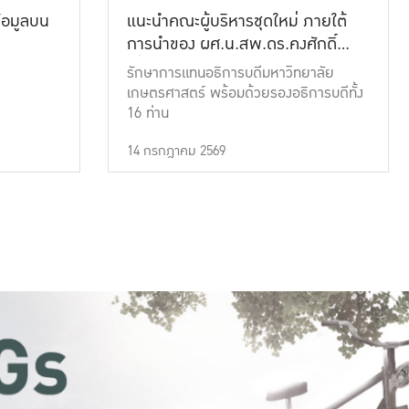
้อมูลบน
แนะนำคณะผู้บริหารชุดใหม่ ภายใต้
การนำของ ผศ.น.สพ.ดร.คงศักดิ์
เที่ยงธรรม
รักษาการแทนอธิการบดีมหาวิทยาลัย
เกษตรศาสตร์ พร้อมด้วยรองอธิการบดีทั้ง
16 ท่าน
14 กรกฎาคม 2569