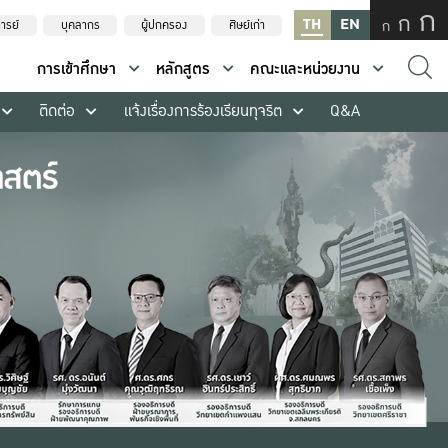
ก
ก
TH
EN
ก
ารย์
บุคลากร
ผู้ปกครอง
ศิษย์เก่า
การเข้าศึกษา
หลักสูตร
คณะและหน่วยงาน
ติดต่อ
แจ้งเรื่องการร้องเรียนทุจริต
Q&A