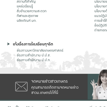
สถานที่สำคัญ
นโยบายแล
แหล่งเรียนรู้
นโยบายกา
สิ่งอำนวยความสะดวก
นโยบายคุ
กีฬาและสุขภาพ
แนวปฏิบั
ผลิตภัณฑ์ มก.
การเข้าใช
ข้อปฏิบั
ถ่ายทอด
แจ้งเรื่องการร้องเรียนทุจริต
ช่องทางมหาวิทยาลัยเกษตรศาสตร์
ช่องทางสำนักงาน ป.ป.ช.
ช่องทางสำนักงาน ป.ป.ท.
จดหมายข่าวชาวเกษตร
คุณสามารถติดตามจดหมายข่าว
ชาวม.เกษตรได้ที่นี่
เลขที่ 50 ถนนงามวงศ์วาน แขวงลาดยาว