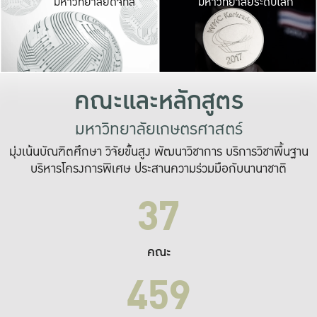
มหาวิทยาลัยดิจิทัล
มหาวิทยาลัยระดับโลก
เปลี่ยนแปลง และ
เพื่อทำงาน
ระบบสารสนเทศที่
คณะและหลักสูตร
มหาวิทยาลัยเกษตรศาสตร์
มุ่งเน้นบัณฑิตศึกษา วิจัยขั้นสูง พัฒนาวิชาการ บริการวิชาพื้นฐาน
บริหารโครงการพิเศษ ประสานความร่วมมือกับนานาชาติ
37
คณะ
459