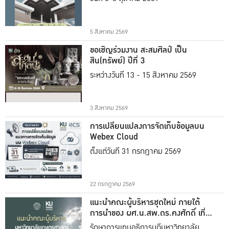
5 สิงหาคม 2569
ขอเชิญร่วมงาน สะสมศิลป์ เป็น
สิน(ทรัพย์) ปีที่ 3
ระหว่างวันที่ 13 - 15 สิงหาคม 2569
3 สิงหาคม 2569
การเปลี่ยนแปลงการจัดเก็บข้อมูลบน
Webex Cloud
ตั้งแต่วันที่ 31 กรกฎาคม 2569
22 กรกฎาคม 2569
แนะนำคณะผู้บริหารชุดใหม่ ภายใต้
การนำของ ผศ.น.สพ.ดร.คงศักดิ์ เที่ยง
ธรรม
รักษาการแทนอธิการบดีมหาวิทยาลัย