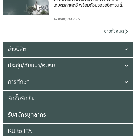
เกษตรศาสตร์ พร้อมด้วยรองอธิการบดีทั้ง
16 ท่าน
14 กรกฎาคม 2569
ข่าวทั้งหมด
ข่าวนิสิต
ประชุม/สัมมนา/อบรม
การศึกษา
จัดซื้อจัดจ้าง
รับสมัครบุคลากร
KU to ITA