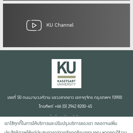
KU Channel
เลขที่ 50 ถนนงามวงศ์วาน แขวงลาดยาว เขตจตุจักร กรุงเทพฯ 10900
โทรศัพท์ +66 (0) 2942 8200-45
เงื่อนไขการใช้งานเว็บไซต์
เราใช้คุกกี้ในการให้บริการและปรับปรุงบริการของเรา ตลอดจนเพิ่ม
ข้อตกลงด้านสิทธิ์ใช้งาน
นโยบายความเป็นส่วนตัว
ประสิทธิภาพให้แก่ประสบการณ์การเรียกดูข้อมูลของคุณ หากคุณใช้งาน