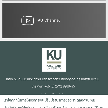
KU Channel
เลขที่ 50 ถนนงามวงศ์วาน แขวงลาดยาว เขตจตุจักร กรุงเทพฯ 10900
โทรศัพท์ +66 (0) 2942 8200-45
เงื่อนไขการใช้งานเว็บไซต์
เราใช้คุกกี้ในการให้บริการและปรับปรุงบริการของเรา ตลอดจนเพิ่ม
ข้อตกลงด้านสิทธิ์ใช้งาน
นโยบายความเป็นส่วนตัว
ประสิทธิภาพให้แก่ประสบการณ์การเรียกดูข้อมูลของคุณ หากคุณใช้งาน