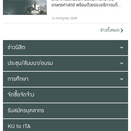
เกษตรศาสตร์ พร้อมด้วยรองอธิการบดีทั้ง
16 ท่าน
14 กรกฎาคม 2569
ข่าวทั้งหมด
ข่าวนิสิต
ประชุม/สัมมนา/อบรม
การศึกษา
จัดซื้อจัดจ้าง
รับสมัครบุคลากร
KU to ITA