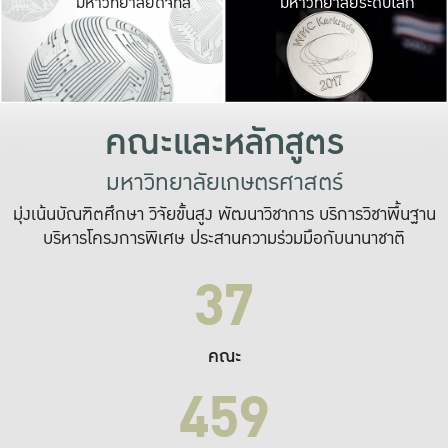
มหาวิทยาลัยดิจิทัล
มหาวิทยาลัยระดับโลก
เปลี่ยนแปลง และ
เพื่อทำงาน
ระบบสารสนเทศที่
คณะและหลักสูตร
มหาวิทยาลัยเกษตรศาสตร์
มุ่งเน้นบัณฑิตศึกษา วิจัยขั้นสูง พัฒนาวิชาการ บริการวิชาพื้นฐาน
บริหารโครงการพิเศษ ประสานความร่วมมือกับนานาชาติ
37
คณะ
459