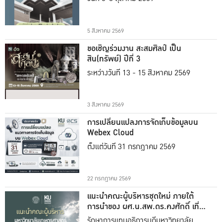
5 สิงหาคม 2569
ขอเชิญร่วมงาน สะสมศิลป์ เป็น
สิน(ทรัพย์) ปีที่ 3
ระหว่างวันที่ 13 - 15 สิงหาคม 2569
3 สิงหาคม 2569
การเปลี่ยนแปลงการจัดเก็บข้อมูลบน
Webex Cloud
ตั้งแต่วันที่ 31 กรกฎาคม 2569
22 กรกฎาคม 2569
แนะนำคณะผู้บริหารชุดใหม่ ภายใต้
การนำของ ผศ.น.สพ.ดร.คงศักดิ์ เที่ยง
ธรรม
รักษาการแทนอธิการบดีมหาวิทยาลัย