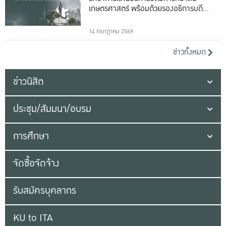
เกษตรศาสตร์ พร้อมด้วยรองอธิการบดีทั้ง
16 ท่าน
14 กรกฎาคม 2569
ข่าวทั้งหมด
ข่าวนิสิต
ประชุม/สัมมนา/อบรม
การศึกษา
จัดซื้อจัดจ้าง
รับสมัครบุคลากร
KU to ITA