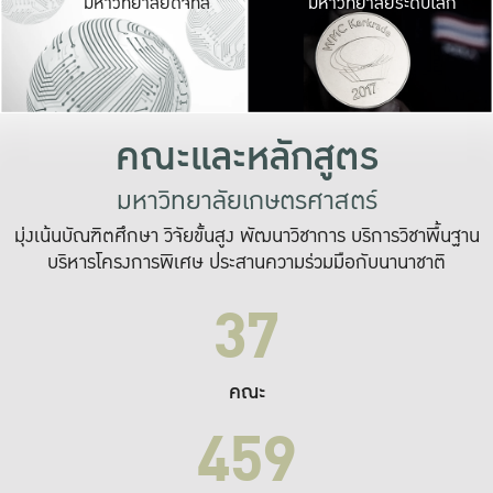
มหาวิทยาลัยดิจิทัล
มหาวิทยาลัยระดับโลก
เปลี่ยนแปลง และ
เพื่อทำงาน
ระบบสารสนเทศที่
คณะและหลักสูตร
มหาวิทยาลัยเกษตรศาสตร์
มุ่งเน้นบัณฑิตศึกษา วิจัยขั้นสูง พัฒนาวิชาการ บริการวิชาพื้นฐาน
บริหารโครงการพิเศษ ประสานความร่วมมือกับนานาชาติ
37
คณะ
459