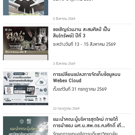
5 สิงหาคม 2569
ขอเชิญร่วมงาน สะสมศิลป์ เป็น
สิน(ทรัพย์) ปีที่ 3
ระหว่างวันที่ 13 - 15 สิงหาคม 2569
3 สิงหาคม 2569
การเปลี่ยนแปลงการจัดเก็บข้อมูลบน
Webex Cloud
ตั้งแต่วันที่ 31 กรกฎาคม 2569
22 กรกฎาคม 2569
แนะนำคณะผู้บริหารชุดใหม่ ภายใต้
การนำของ ผศ.น.สพ.ดร.คงศักดิ์ เที่ยง
ธรรม
รักษาการแทนอธิการบดีมหาวิทยาลัย