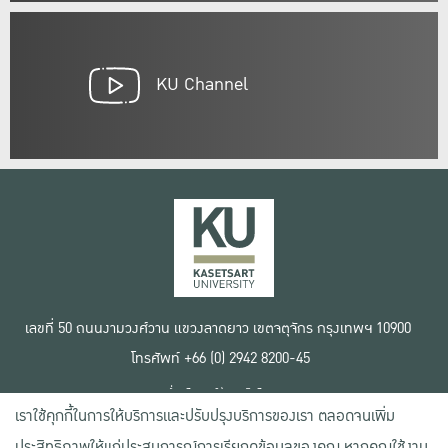
KU Channel
เลขที่ 50 ถนนงามวงศ์วาน แขวงลาดยาว เขตจตุจักร กรุงเทพฯ 10900
โทรศัพท์ +66 (0) 2942 8200-45
เงื่อนไขการใช้งานเว็บไซต์
เราใช้คุกกี้ในการให้บริการและปรับปรุงบริการของเรา ตลอดจนเพิ่ม
ข้อตกลงด้านสิทธิ์ใช้งาน
นโยบายความเป็นส่วนตัว
ประสิทธิภาพให้แก่ประสบการณ์การเรียกดูข้อมูลของคุณ หากคุณใช้งาน