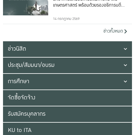
เกษตรศาสตร์ พร้อมด้วยรองอธิการบดีทั้ง
16 ท่าน
14 กรกฎาคม 2569
ข่าวทั้งหมด
ข่าวนิสิต
ประชุม/สัมมนา/อบรม
การศึกษา
จัดซื้อจัดจ้าง
รับสมัครบุคลากร
KU to ITA