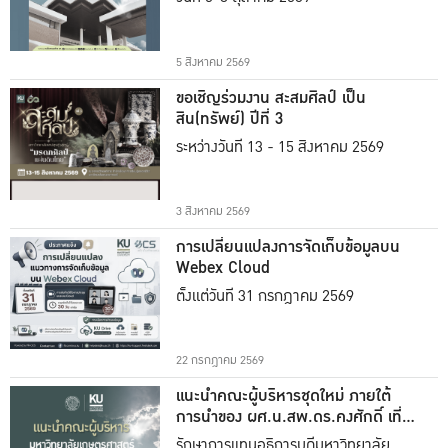
5 สิงหาคม 2569
ขอเชิญร่วมงาน สะสมศิลป์ เป็น
สิน(ทรัพย์) ปีที่ 3
ระหว่างวันที่ 13 - 15 สิงหาคม 2569
3 สิงหาคม 2569
การเปลี่ยนแปลงการจัดเก็บข้อมูลบน
Webex Cloud
ตั้งแต่วันที่ 31 กรกฎาคม 2569
22 กรกฎาคม 2569
แนะนำคณะผู้บริหารชุดใหม่ ภายใต้
การนำของ ผศ.น.สพ.ดร.คงศักดิ์ เที่ยง
ธรรม
รักษาการแทนอธิการบดีมหาวิทยาลัย