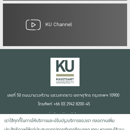
KU Channel
เลขที่ 50 ถนนงามวงศ์วาน แขวงลาดยาว เขตจตุจักร กรุงเทพฯ 10900
โทรศัพท์ +66 (0) 2942 8200-45
เงื่อนไขการใช้งานเว็บไซต์
เราใช้คุกกี้ในการให้บริการและปรับปรุงบริการของเรา ตลอดจนเพิ่ม
ข้อตกลงด้านสิทธิ์ใช้งาน
นโยบายความเป็นส่วนตัว
ประสิทธิภาพให้แก่ประสบการณ์การเรียกดูข้อมูลของคุณ หากคุณใช้งาน