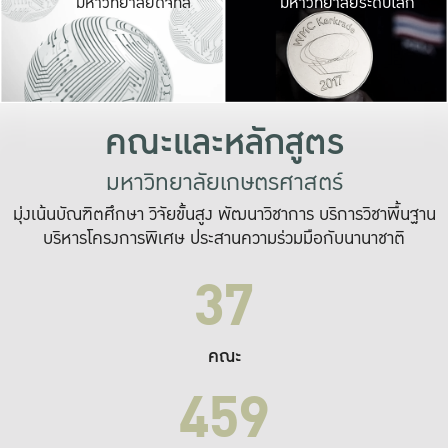
มหาวิทยาลัยดิจิทัล
มหาวิทยาลัยระดับโลก
เปลี่ยนแปลง และ
เพื่อทำงาน
ระบบสารสนเทศที่
คณะและหลักสูตร
มหาวิทยาลัยเกษตรศาสตร์
มุ่งเน้นบัณฑิตศึกษา วิจัยขั้นสูง พัฒนาวิชาการ บริการวิชาพื้นฐาน
บริหารโครงการพิเศษ ประสานความร่วมมือกับนานาชาติ
37
คณะ
459