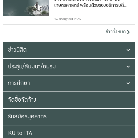
เกษตรศาสตร์ พร้อมด้วยรองอธิการบดีทั้ง
16 ท่าน
14 กรกฎาคม 2569
ข่าวทั้งหมด
ข่าวนิสิต
ประชุม/สัมมนา/อบรม
การศึกษา
จัดซื้อจัดจ้าง
รับสมัครบุคลากร
KU to ITA