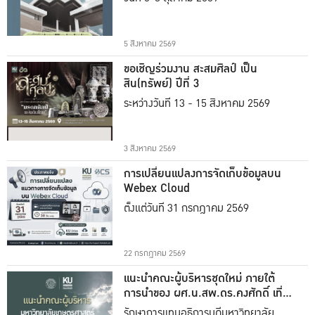
5 สิงหาคม 2569
ขอเชิญร่วมงาน สะสมศิลป์ เป็น
สิน(ทรัพย์) ปีที่ 3
ระหว่างวันที่ 13 - 15 สิงหาคม 2569
3 สิงหาคม 2569
การเปลี่ยนแปลงการจัดเก็บข้อมูลบน
Webex Cloud
ตั้งแต่วันที่ 31 กรกฎาคม 2569
22 กรกฎาคม 2569
แนะนำคณะผู้บริหารชุดใหม่ ภายใต้
การนำของ ผศ.น.สพ.ดร.คงศักดิ์ เที่ยง
ธรรม
รักษาการแทนอธิการบดีมหาวิทยาลัย