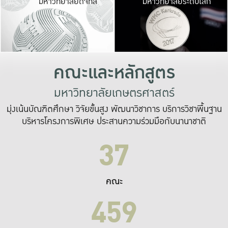
มหาวิทยาลัยดิจิทัล
มหาวิทยาลัยระดับโลก
เปลี่ยนแปลง และ
เพื่อทำงาน
ระบบสารสนเทศที่
คณะและหลักสูตร
มหาวิทยาลัยเกษตรศาสตร์
มุ่งเน้นบัณฑิตศึกษา วิจัยขั้นสูง พัฒนาวิชาการ บริการวิชาพื้นฐาน
บริหารโครงการพิเศษ ประสานความร่วมมือกับนานาชาติ
37
คณะ
459