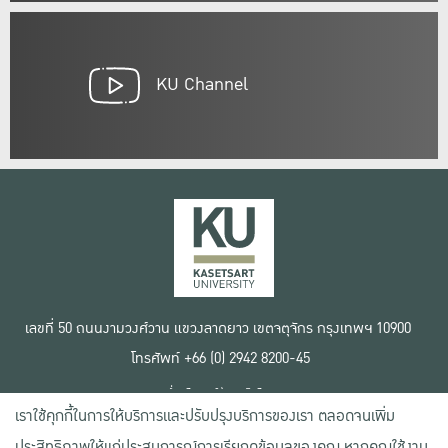
KU Channel
เลขที่ 50 ถนนงามวงศ์วาน แขวงลาดยาว เขตจตุจักร กรุงเทพฯ 10900
โทรศัพท์ +66 (0) 2942 8200-45
เงื่อนไขการใช้งานเว็บไซต์
เราใช้คุกกี้ในการให้บริการและปรับปรุงบริการของเรา ตลอดจนเพิ่ม
ข้อตกลงด้านสิทธิ์ใช้งาน
นโยบายความเป็นส่วนตัว
ประสิทธิภาพให้แก่ประสบการณ์การเรียกดูข้อมูลของคุณ หากคุณใช้งาน