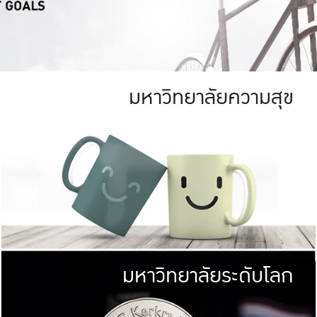
มหาวิทยาลัยความสุข
ย
สีเขียว
มหาวิทยาลัย
ก
สดใส หนาแน่น
ไม่ได้มีเป้าหมา
AN FOREST)
มหาวิทยาลัยชั้นนำทางด้านการว
ICULTURE)
แต่ KU มุ่งเน
าณ 1,400 ไร่
เพื่อสร้างคว
<< คลิก >>
ให้กับประชาชนใ
มหาวิทยาลัยระดับโลก
่อสังคม
มหาวิทยาลั
ามกินดีอยู่ดี
พร้อมที่จ