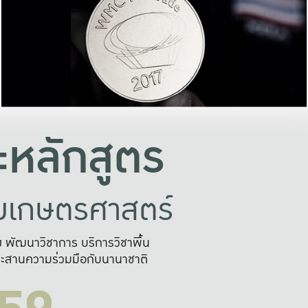
อย่างยั่งยืน
และผลักดันในการใช้ระบบส
ในภาพกว้าง
เพื่อการทำงานแบบ
ญหาจุดเล็กๆ
อข่ายขยายผล
สะดวก รวดเร
และนำไป
บริการด้าน AI อย
หลักสูตร
ัยเกษตรศาสตร์
สูง พัฒนาวิชาการ บริการวิชาพื้น
ะสานความร่วมมือกับนานาชาติ