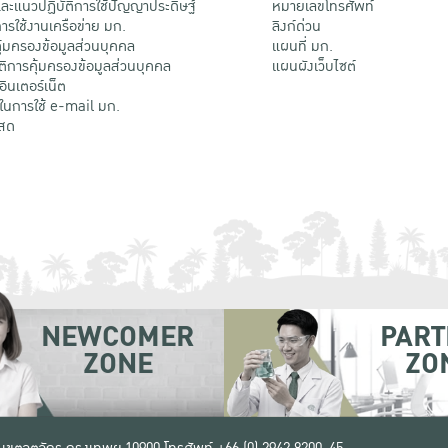
ะแนวปฏิบัติการใช้ปัญญาประดิษฐ์
หมายเลขโทรศัพท์
รใช้งานเครือข่าย มก.
ลิงก์ด่วน
้มครองข้อมูลส่วนบุคคล
แผนที่ มก.
ติการคุ้มครองข้อมูลส่วนบุคคล
แผนผังเว็บไซต์
้อินเตอร์เน็ต
ติในการใช้ e-mail มก.
สด
NEWCOMER
PART
ZONE
ZO
 เขตจตุจักร กรุงเทพฯ 10900
โทรศัพท์ +66 (0) 2942 8200-45