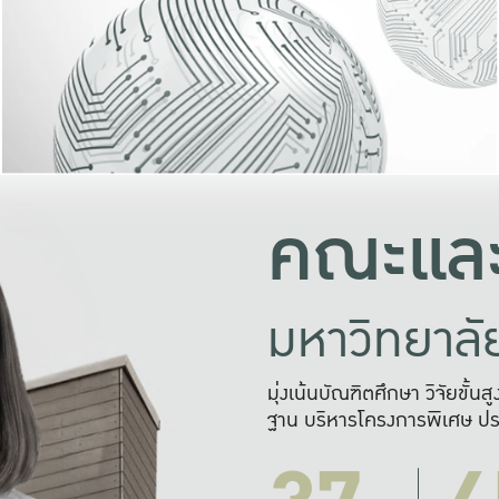
และความสุข
มองปัญหา
แก้ไขจากปั
และสร้างเครื
คณะและ
มหาวิทยาล
มุ่งเน้นบัณฑิตศึกษา วิจัยขั้น
ฐาน บริหารโครงการพิเศษ ปร