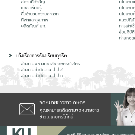
สถานที่สำคัญ
นโยบายแล
แหล่งเรียนรู้
นโยบายกา
สิ่งอำนวยความสะดวก
นโยบายคุ
กีฬาและสุขภาพ
แนวปฏิบั
ผลิตภัณฑ์ มก.
การเข้าใช
ข้อปฏิบั
ถ่ายทอด
แจ้งเรื่องการร้องเรียนทุจริต
ช่องทางมหาวิทยาลัยเกษตรศาสตร์
ช่องทางสำนักงาน ป.ป.ช.
ช่องทางสำนักงาน ป.ป.ท.
จดหมายข่าวชาวเกษตร
คุณสามารถติดตามจดหมายข่าว
ชาวม.เกษตรได้ที่นี่
เลขที่ 50 ถนนงามวงศ์วาน แขวงลาดยาว