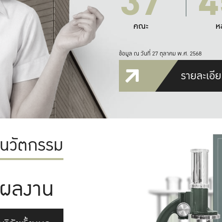
37
4
คณะ
ห
ข้อมูล ณ วันที่ 27 ตุลาคม พ.ศ. 2568
รายละเอีย
ะนวัตกรรม
ผลงาน