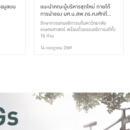
้อมูลบน
แนะนำคณะผู้บริหารชุดใหม่ ภายใต้
การนำของ ผศ.น.สพ.ดร.คงศักดิ์
เที่ยงธรรม
รักษาการแทนอธิการบดีมหาวิทยาลัย
เกษตรศาสตร์ พร้อมด้วยรองอธิการบดีทั้ง
16 ท่าน
14 กรกฎาคม 2569