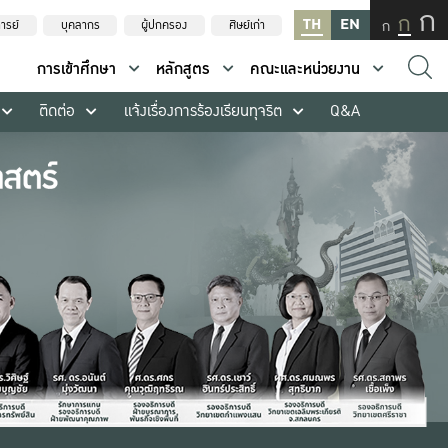
ก
ก
TH
EN
ก
ารย์
บุคลากร
ผู้ปกครอง
ศิษย์เก่า
การเข้าศึกษา
หลักสูตร
คณะและหน่วยงาน
ติดต่อ
แจ้งเรื่องการร้องเรียนทุจริต
Q&A