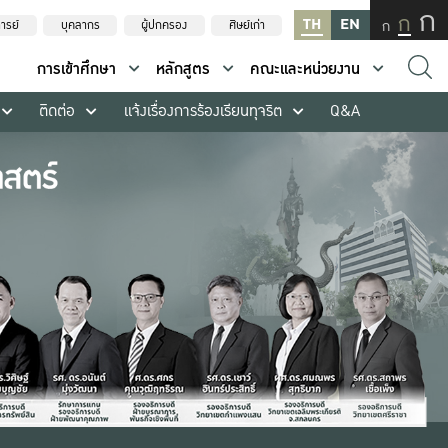
ก
ก
TH
EN
ก
ารย์
บุคลากร
ผู้ปกครอง
ศิษย์เก่า
การเข้าศึกษา
หลักสูตร
คณะและหน่วยงาน
ติดต่อ
แจ้งเรื่องการร้องเรียนทุจริต
Q&A