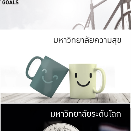
มหาวิทยาลัยความสุข
ย
สีเขียว
มหาวิทยาลัย
ก
สดใส หนาแน่น
ไม่ได้มีเป้าหมา
AN FOREST)
มหาวิทยาลัยชั้นนำทางด้านการว
ICULTURE)
แต่ KU มุ่งเน
าณ 1,400 ไร่
เพื่อสร้างคว
<< คลิก >>
ให้กับประชาชนใ
มหาวิทยาลัยระดับโลก
่อสังคม
มหาวิทยาลั
ามกินดีอยู่ดี
พร้อมที่จ