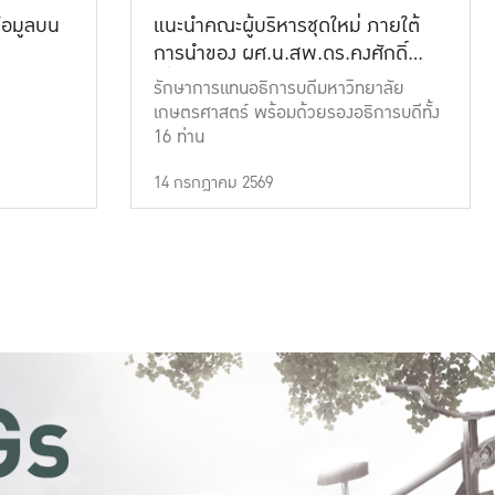
้อมูลบน
แนะนำคณะผู้บริหารชุดใหม่ ภายใต้
การนำของ ผศ.น.สพ.ดร.คงศักดิ์
เที่ยงธรรม
รักษาการแทนอธิการบดีมหาวิทยาลัย
เกษตรศาสตร์ พร้อมด้วยรองอธิการบดีทั้ง
16 ท่าน
14 กรกฎาคม 2569