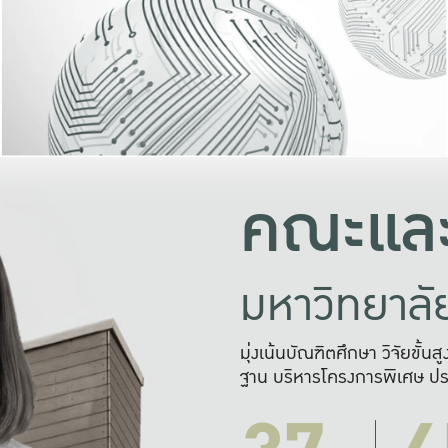
และความสุข
มองปัญหา
แก้ไขจากปั
และสร้างเครื
คณะและ
มหาวิทยาล
มุ่งเน้นบัณฑิตศึกษา วิจัยขั้น
ฐาน บริหารโครงการพิเศษ ปร