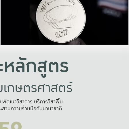
อย่างยั่งยืน
และผลักดันในการใช้ระบบส
ในภาพกว้าง
เพื่อการทำงานแบบ
ญหาจุดเล็กๆ
อข่ายขยายผล
สะดวก รวดเร
และนำไป
บริการด้าน AI อย
หลักสูตร
ัยเกษตรศาสตร์
สูง พัฒนาวิชาการ บริการวิชาพื้น
ะสานความร่วมมือกับนานาชาติ