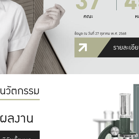
37
4
คณะ
ห
ข้อมูล ณ วันที่ 27 ตุลาคม พ.ศ. 2568
รายละเอีย
ะนวัตกรรม
ผลงาน