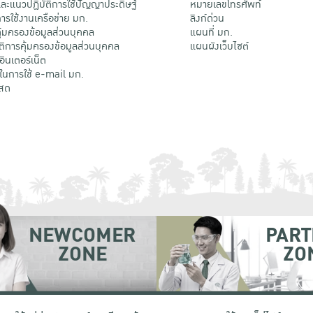
ะแนวปฏิบัติการใช้ปัญญาประดิษฐ์
หมายเลขโทรศัพท์
รใช้งานเครือข่าย มก.
ลิงก์ด่วน
้มครองข้อมูลส่วนบุคคล
แผนที่ มก.
ติการคุ้มครองข้อมูลส่วนบุคคล
แผนผังเว็บไซต์
้อินเตอร์เน็ต
ติในการใช้ e-mail มก.
สด
NEWCOMER
PART
ZONE
ZO
 เขตจตุจักร กรุงเทพฯ 10900
โทรศัพท์ +66 (0) 2942 8200-45