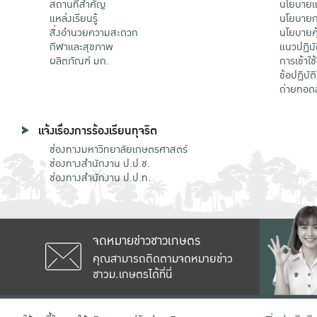
สถานที่สำคัญ
นโยบายแล
แหล่งเรียนรู้
นโยบายกา
สิ่งอำนวยความสะดวก
นโยบายคุ
กีฬาและสุขภาพ
แนวปฏิบั
ผลิตภัณฑ์ มก.
การเข้าใช
ข้อปฏิบั
ถ่ายทอด
แจ้งเรื่องการร้องเรียนทุจริต
ช่องทางมหาวิทยาลัยเกษตรศาสตร์
ช่องทางสำนักงาน ป.ป.ช.
ช่องทางสำนักงาน ป.ป.ท.
จดหมายข่าวชาวเกษตร
คุณสามารถติดตามจดหมายข่าว
ชาวม.เกษตรได้ที่นี่
เลขที่ 50 ถนนงามวงศ์วาน แขวงลาดยาว