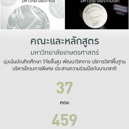
มหาวิทยาลัยดิจิทัล
มหาวิทยาลัยระดับโลก
เปลี่ยนแปลง และ
เพื่อทำงาน
ระบบสารสนเทศที่
คณะและหลักสูตร
มหาวิทยาลัยเกษตรศาสตร์
มุ่งเน้นบัณฑิตศึกษา วิจัยขั้นสูง พัฒนาวิชาการ บริการวิชาพื้นฐาน
บริหารโครงการพิเศษ ประสานความร่วมมือกับนานาชาติ
37
คณะ
459