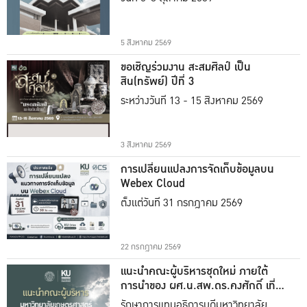
5 สิงหาคม 2569
ขอเชิญร่วมงาน สะสมศิลป์ เป็น
สิน(ทรัพย์) ปีที่ 3
ระหว่างวันที่ 13 - 15 สิงหาคม 2569
3 สิงหาคม 2569
การเปลี่ยนแปลงการจัดเก็บข้อมูลบน
Webex Cloud
ตั้งแต่วันที่ 31 กรกฎาคม 2569
22 กรกฎาคม 2569
แนะนำคณะผู้บริหารชุดใหม่ ภายใต้
การนำของ ผศ.น.สพ.ดร.คงศักดิ์ เที่ยง
ธรรม
รักษาการแทนอธิการบดีมหาวิทยาลัย