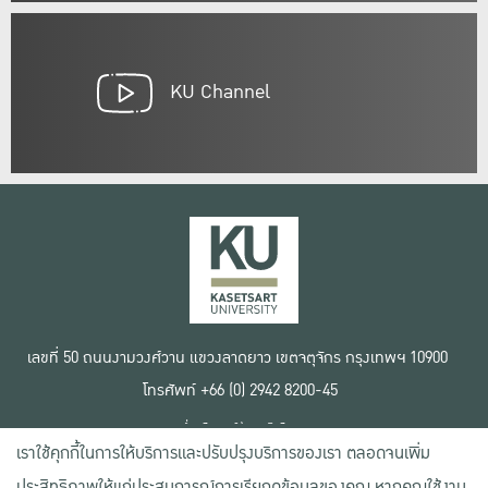
KU Channel
เลขที่ 50 ถนนงามวงศ์วาน แขวงลาดยาว เขตจตุจักร กรุงเทพฯ 10900
โทรศัพท์ +66 (0) 2942 8200-45
เงื่อนไขการใช้งานเว็บไซต์
เราใช้คุกกี้ในการให้บริการและปรับปรุงบริการของเรา ตลอดจนเพิ่ม
ข้อตกลงด้านสิทธิ์ใช้งาน
นโยบายความเป็นส่วนตัว
ประสิทธิภาพให้แก่ประสบการณ์การเรียกดูข้อมูลของคุณ หากคุณใช้งาน