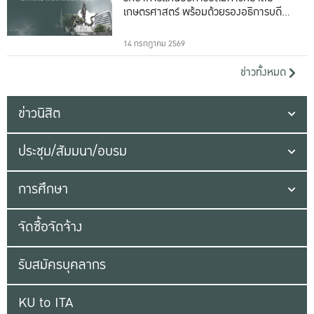
เกษตรศาสตร์ พร้อมด้วยรองอธิการบดีทั้ง
16 ท่าน
14 กรกฎาคม 2569
ข่าวทั้งหมด
ข่าวนิสิต
ประชุม/สัมมนา/อบรม
การศึกษา
จัดซื้อจัดจ้าง
รับสมัครบุคลากร
KU to ITA