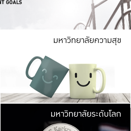
มหาวิทยาลัยความสุข
ย
สีเขียว
มหาวิทยาลัย
ก
สดใส หนาแน่น
ไม่ได้มีเป้าหมา
AN FOREST)
มหาวิทยาลัยชั้นนำทางด้านการว
ICULTURE)
แต่ KU มุ่งเน
าณ 1,400 ไร่
เพื่อสร้างคว
<< คลิก >>
ให้กับประชาชนใ
มหาวิทยาลัยระดับโลก
่อสังคม
มหาวิทยาลั
ามกินดีอยู่ดี
พร้อมที่จ