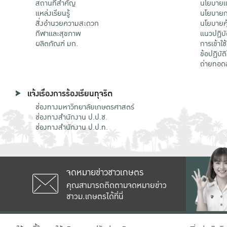
สถานที่สำคัญ
นโยบายแล
แหล่งเรียนรู้
นโยบายกา
สิ่งอำนวยความสะดวก
นโยบายคุ
กีฬาและสุขภาพ
แนวปฏิบั
ผลิตภัณฑ์ มก.
การเข้าใช
ข้อปฏิบั
ถ่ายทอด
แจ้งเรื่องการร้องเรียนทุจริต
ช่องทางมหาวิทยาลัยเกษตรศาสตร์
ช่องทางสำนักงาน ป.ป.ช.
ช่องทางสำนักงาน ป.ป.ท.
จดหมายข่าวชาวเกษตร
คุณสามารถติดตามจดหมายข่าว
ชาวม.เกษตรได้ที่นี่
เลขที่ 50 ถนนงามวงศ์วาน แขวงลาดยาว