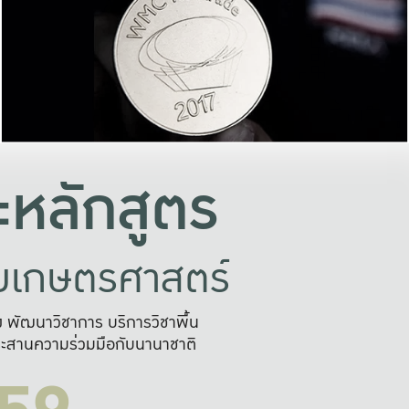
อย่างยั่งยืน
และผลักดันในการใช้ระบบส
ในภาพกว้าง
เพื่อการทำงานแบบ
ญหาจุดเล็กๆ
อข่ายขยายผล
สะดวก รวดเร
และนำไป
บริการด้าน AI อย
หลักสูตร
ัยเกษตรศาสตร์
สูง พัฒนาวิชาการ บริการวิชาพื้น
ะสานความร่วมมือกับนานาชาติ