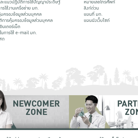
ะแนวปฏิบัติการใช้ปัญญาประดิษฐ์
หมายเลขโทรศัพท์
รใช้งานเครือข่าย มก.
ลิงก์ด่วน
้มครองข้อมูลส่วนบุคคล
แผนที่ มก.
ติการคุ้มครองข้อมูลส่วนบุคคล
แผนผังเว็บไซต์
้อินเตอร์เน็ต
ติในการใช้ e-mail มก.
สด
NEWCOMER
PART
ZONE
ZO
 เขตจตุจักร กรุงเทพฯ 10900
โทรศัพท์ +66 (0) 2942 8200-45