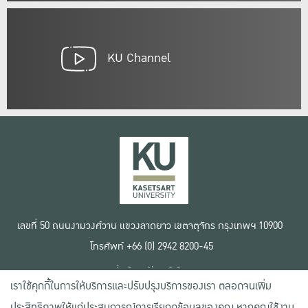
KU Channel
เลขที่ 50 ถนนงามวงศ์วาน แขวงลาดยาว เขตจตุจักร กรุงเทพฯ 10900
โทรศัพท์ +66 (0) 2942 8200-45
เงื่อนไขการใช้งานเว็บไซต์
เราใช้คุกกี้ในการให้บริการและปรับปรุงบริการของเรา ตลอดจนเพิ่ม
ข้อตกลงด้านสิทธิ์ใช้งาน
นโยบายความเป็นส่วนตัว
ประสิทธิภาพให้แก่ประสบการณ์การเรียกดูข้อมูลของคุณ หากคุณใช้งาน