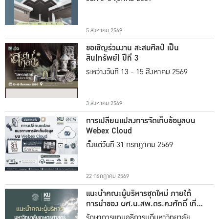
5 สิงหาคม 2569
ขอเชิญร่วมงาน สะสมศิลป์ เป็น
สิน(ทรัพย์) ปีที่ 3
ระหว่างวันที่ 13 - 15 สิงหาคม 2569
3 สิงหาคม 2569
การเปลี่ยนแปลงการจัดเก็บข้อมูลบน
Webex Cloud
ตั้งแต่วันที่ 31 กรกฎาคม 2569
22 กรกฎาคม 2569
แนะนำคณะผู้บริหารชุดใหม่ ภายใต้
การนำของ ผศ.น.สพ.ดร.คงศักดิ์ เที่ยง
ธรรม
รักษาการแทนอธิการบดีมหาวิทยาลัย