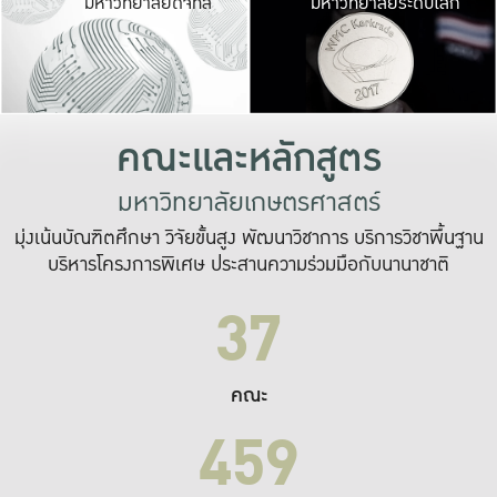
มหาวิทยาลัยดิจิทัล
มหาวิทยาลัยระดับโลก
เปลี่ยนแปลง และ
เพื่อทำงาน
ระบบสารสนเทศที่
คณะและหลักสูตร
มหาวิทยาลัยเกษตรศาสตร์
มุ่งเน้นบัณฑิตศึกษา วิจัยขั้นสูง พัฒนาวิชาการ บริการวิชาพื้นฐาน
บริหารโครงการพิเศษ ประสานความร่วมมือกับนานาชาติ
37
คณะ
459