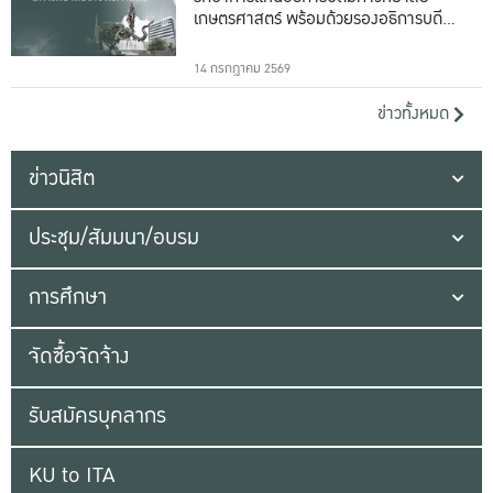
เกษตรศาสตร์ พร้อมด้วยรองอธิการบดีทั้ง
16 ท่าน
14 กรกฎาคม 2569
ข่าวทั้งหมด
ข่าวนิสิต
ประชุม/สัมมนา/อบรม
การศึกษา
จัดซื้อจัดจ้าง
รับสมัครบุคลากร
KU to ITA