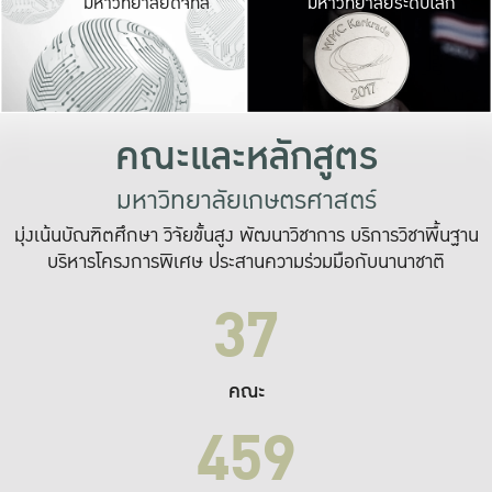
มหาวิทยาลัยดิจิทัล
มหาวิทยาลัยระดับโลก
เปลี่ยนแปลง และ
เพื่อทำงาน
ระบบสารสนเทศที่
คณะและหลักสูตร
มหาวิทยาลัยเกษตรศาสตร์
มุ่งเน้นบัณฑิตศึกษา วิจัยขั้นสูง พัฒนาวิชาการ บริการวิชาพื้นฐาน
บริหารโครงการพิเศษ ประสานความร่วมมือกับนานาชาติ
37
คณะ
459