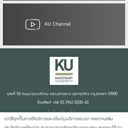
KU Channel
เลขที่ 50 ถนนงามวงศ์วาน แขวงลาดยาว เขตจตุจักร กรุงเทพฯ 10900
โทรศัพท์ +66 (0) 2942 8200-45
เงื่อนไขการใช้งานเว็บไซต์
เราใช้คุกกี้ในการให้บริการและปรับปรุงบริการของเรา ตลอดจนเพิ่ม
ข้อตกลงด้านสิทธิ์ใช้งาน
นโยบายความเป็นส่วนตัว
ประสิทธิภาพให้แก่ประสบการณ์การเรียกดูข้อมูลของคุณ หากคุณใช้งาน