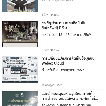
5 สิงหาคม 2569
ขอเชิญร่วมงาน สะสมศิลป์ เป็น
สิน(ทรัพย์) ปีที่ 3
ระหว่างวันที่ 13 - 15 สิงหาคม 2569
3 สิงหาคม 2569
การเปลี่ยนแปลงการจัดเก็บข้อมูลบน
Webex Cloud
ตั้งแต่วันที่ 31 กรกฎาคม 2569
22 กรกฎาคม 2569
แนะนำคณะผู้บริหารชุดใหม่ ภายใต้
การนำของ ผศ.น.สพ.ดร.คงศักดิ์ เที่ยง
ธรรม
รักษาการแทนอธิการบดีมหาวิทยาลัย