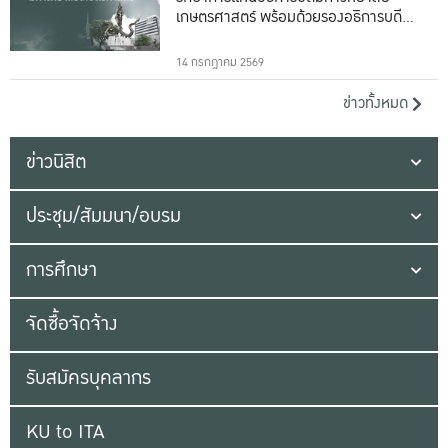
เกษตรศาสตร์ พร้อมด้วยรองอธิการบดีทั้ง
16 ท่าน
14 กรกฎาคม 2569
ข่าวทั้งหมด
ข่าวนิสิต
ประชุม/สัมมนา/อบรม
การศึกษา
จัดซื้อจัดจ้าง
รับสมัครบุคลากร
KU to ITA