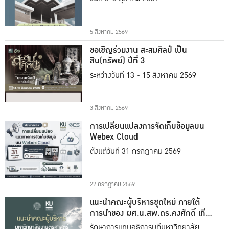
5 สิงหาคม 2569
ขอเชิญร่วมงาน สะสมศิลป์ เป็น
สิน(ทรัพย์) ปีที่ 3
ระหว่างวันที่ 13 - 15 สิงหาคม 2569
3 สิงหาคม 2569
การเปลี่ยนแปลงการจัดเก็บข้อมูลบน
Webex Cloud
ตั้งแต่วันที่ 31 กรกฎาคม 2569
22 กรกฎาคม 2569
แนะนำคณะผู้บริหารชุดใหม่ ภายใต้
การนำของ ผศ.น.สพ.ดร.คงศักดิ์ เที่ยง
ธรรม
รักษาการแทนอธิการบดีมหาวิทยาลัย