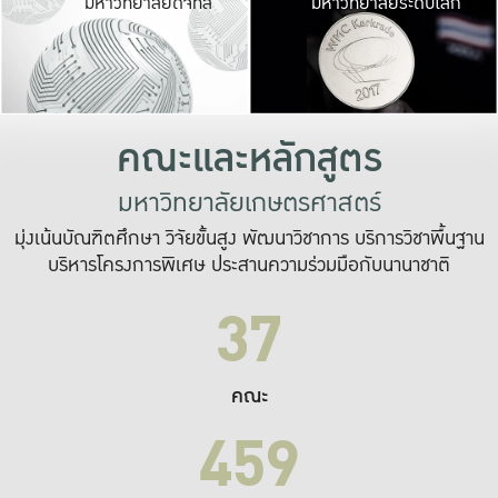
มหาวิทยาลัยดิจิทัล
มหาวิทยาลัยระดับโลก
เปลี่ยนแปลง และ
เพื่อทำงาน
ระบบสารสนเทศที่
คณะและหลักสูตร
มหาวิทยาลัยเกษตรศาสตร์
มุ่งเน้นบัณฑิตศึกษา วิจัยขั้นสูง พัฒนาวิชาการ บริการวิชาพื้นฐาน
บริหารโครงการพิเศษ ประสานความร่วมมือกับนานาชาติ
37
คณะ
459