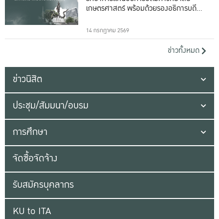
เกษตรศาสตร์ พร้อมด้วยรองอธิการบดีทั้ง
16 ท่าน
14 กรกฎาคม 2569
ข่าวทั้งหมด
ข่าวนิสิต
ประชุม/สัมมนา/อบรม
การศึกษา
จัดซื้อจัดจ้าง
รับสมัครบุคลากร
KU to ITA