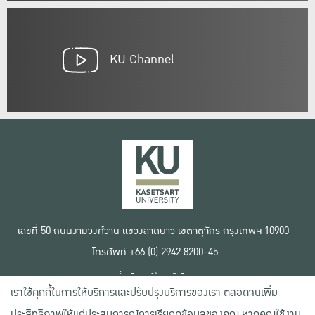
KU Channel
เลขที่ 50 ถนนงามวงศ์วาน แขวงลาดยาว เขตจตุจักร กรุงเทพฯ 10900
โทรศัพท์ +66 (0) 2942 8200-45
เงื่อนไขการใช้งานเว็บไซต์
เราใช้คุกกี้ในการให้บริการและปรับปรุงบริการของเรา ตลอดจนเพิ่ม
ข้อตกลงด้านสิทธิ์ใช้งาน
นโยบายความเป็นส่วนตัว
ประสิทธิภาพให้แก่ประสบการณ์การเรียกดูข้อมูลของคุณ หากคุณใช้งาน