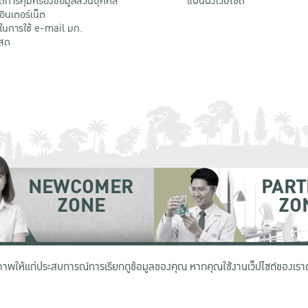
ติการคุ้มครองข้อมูลส่วนบุคคล
แผนผังเว็บไซต์
้อินเตอร์เน็ต
ติในการใช้ e-mail มก.
สด
NEWCOMER
PART
ZONE
ZO
 เขตจตุจักร กรุงเทพฯ 10900
โทรศัพท์ +66 (0) 2942 8200-45
ิภาพให้แก่ประสบการณ์การเรียกดูข้อมูลของคุณ หากคุณใช้งานเว็ปไซต์ของเราต