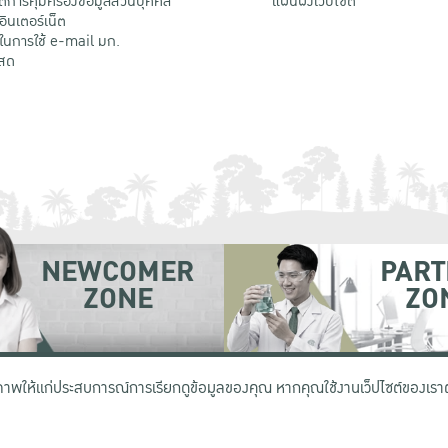
ติการคุ้มครองข้อมูลส่วนบุคคล
แผนผังเว็บไซต์
้อินเตอร์เน็ต
ติในการใช้ e-mail มก.
สด
NEWCOMER
PART
ZONE
ZO
 เขตจตุจักร กรุงเทพฯ 10900
โทรศัพท์ +66 (0) 2942 8200-45
ิภาพให้แก่ประสบการณ์การเรียกดูข้อมูลของคุณ หากคุณใช้งานเว็ปไซต์ของเราต