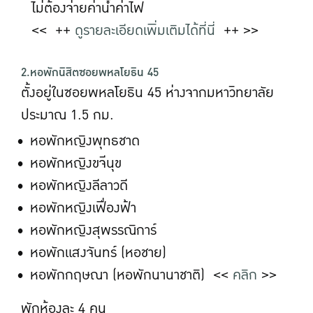
ไม่ต้องจ่ายค่าน้ำค่าไฟ
<< ++
ดูรายละเอียดเพิ่มเติมได้ที่นี่
++ >>
2.หอพักนิสิตซอยพหลโยธิน 45
ตั้งอยู่ในซอยพหลโยธิน 45 ห่างจากมหาวิทยาลัย
ประมาณ 1.5 กม.
หอพักหญิงพุทธชาด
หอพักหญิงขจีนุข
หอพักหญิงลีลาวดี
หอพักหญิงเฟื่องฟ้า
หอพักหญิงสุพรรณิการ์
หอพักแสงจันทร์ (หอชาย)
หอพักกฤษณา (หอพักนานาชาติ) <<
คลิก
>>
พักห้องละ 4 คน