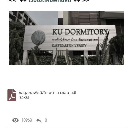
<< ++
เว็บไซต์หอพักนิสิต
++ >>
ข้อมูลหอพักนิสิต มก. บางเขน.pdf
(80KB)
10968
0