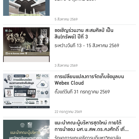
5 สิงหาคม 2569
ขอเชิญร่วมงาน สะสมศิลป์ เป็น
สิน(ทรัพย์) ปีที่ 3
ระหว่างวันที่ 13 - 15 สิงหาคม 2569
3 สิงหาคม 2569
การเปลี่ยนแปลงการจัดเก็บข้อมูลบน
Webex Cloud
ตั้งแต่วันที่ 31 กรกฎาคม 2569
22 กรกฎาคม 2569
แนะนำคณะผู้บริหารชุดใหม่ ภายใต้
การนำของ ผศ.น.สพ.ดร.คงศักดิ์ เที่ยง
ธรรม
รักษาการแทนอธิการบดีมหาวิทยาลัย