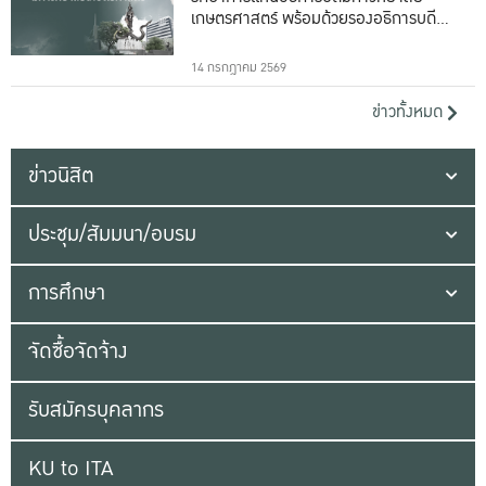
เกษตรศาสตร์ พร้อมด้วยรองอธิการบดีทั้ง
16 ท่าน
14 กรกฎาคม 2569
ข่าวทั้งหมด
ข่าวนิสิต
ประชุม/สัมมนา/อบรม
การศึกษา
จัดซื้อจัดจ้าง
รับสมัครบุคลากร
KU to ITA