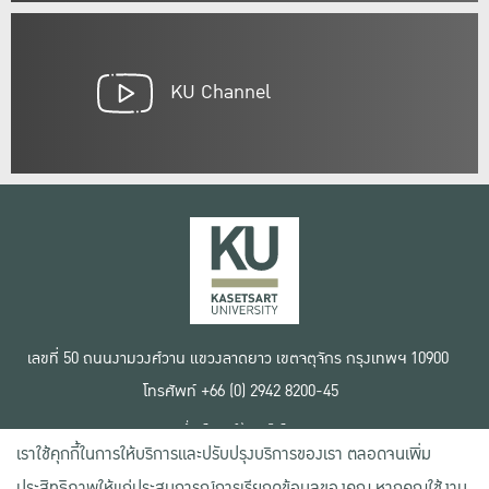
KU Channel
เลขที่ 50 ถนนงามวงศ์วาน แขวงลาดยาว เขตจตุจักร กรุงเทพฯ 10900
โทรศัพท์ +66 (0) 2942 8200-45
เงื่อนไขการใช้งานเว็บไซต์
เราใช้คุกกี้ในการให้บริการและปรับปรุงบริการของเรา ตลอดจนเพิ่ม
ข้อตกลงด้านสิทธิ์ใช้งาน
นโยบายความเป็นส่วนตัว
ประสิทธิภาพให้แก่ประสบการณ์การเรียกดูข้อมูลของคุณ หากคุณใช้งาน