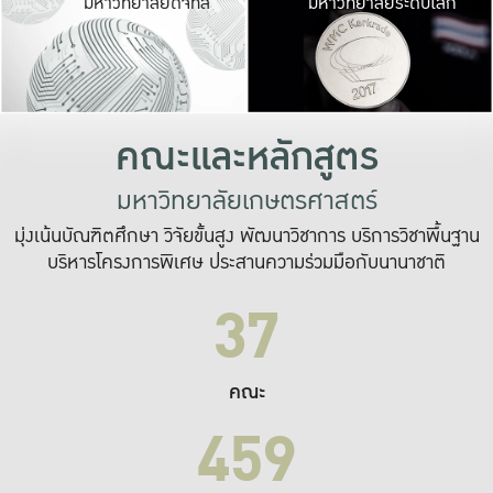
มหาวิทยาลัยดิจิทัล
มหาวิทยาลัยระดับโลก
เปลี่ยนแปลง และ
เพื่อทำงาน
ระบบสารสนเทศที่
คณะและหลักสูตร
มหาวิทยาลัยเกษตรศาสตร์
มุ่งเน้นบัณฑิตศึกษา วิจัยขั้นสูง พัฒนาวิชาการ บริการวิชาพื้นฐาน
บริหารโครงการพิเศษ ประสานความร่วมมือกับนานาชาติ
37
คณะ
459