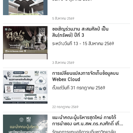
5 สิงหาคม 2569
ขอเชิญร่วมงาน สะสมศิลป์ เป็น
สิน(ทรัพย์) ปีที่ 3
ระหว่างวันที่ 13 - 15 สิงหาคม 2569
3 สิงหาคม 2569
การเปลี่ยนแปลงการจัดเก็บข้อมูลบน
Webex Cloud
ตั้งแต่วันที่ 31 กรกฎาคม 2569
22 กรกฎาคม 2569
แนะนำคณะผู้บริหารชุดใหม่ ภายใต้
การนำของ ผศ.น.สพ.ดร.คงศักดิ์ เที่ยง
ธรรม
รักษาการแทนอธิการบดีมหาวิทยาลัย