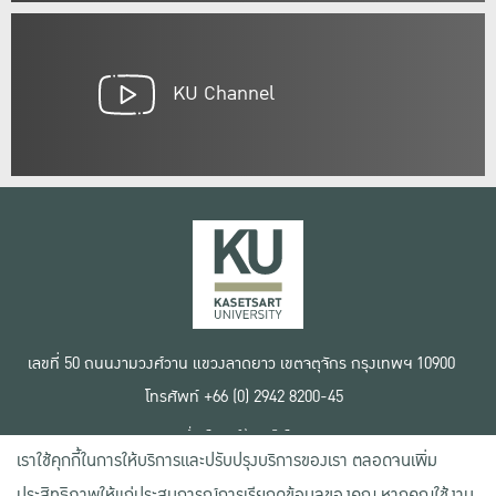
KU Channel
เลขที่ 50 ถนนงามวงศ์วาน แขวงลาดยาว เขตจตุจักร กรุงเทพฯ 10900
โทรศัพท์ +66 (0) 2942 8200-45
เงื่อนไขการใช้งานเว็บไซต์
เราใช้คุกกี้ในการให้บริการและปรับปรุงบริการของเรา ตลอดจนเพิ่ม
ข้อตกลงด้านสิทธิ์ใช้งาน
นโยบายความเป็นส่วนตัว
ประสิทธิภาพให้แก่ประสบการณ์การเรียกดูข้อมูลของคุณ หากคุณใช้งาน