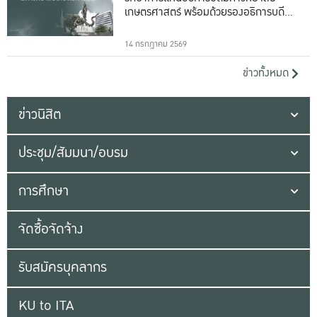
เกษตรศาสตร์ พร้อมด้วยรองอธิการบดีทั้ง
16 ท่าน
14 กรกฎาคม 2569
ข่าวทั้งหมด
ข่าวนิสิต
ประชุม/สัมมนา/อบรม
การศึกษา
จัดซื้อจัดจ้าง
รับสมัครบุคลากร
KU to ITA