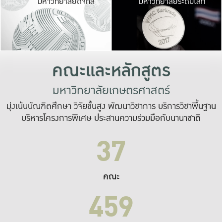
มหาวิทยาลัยดิจิทัล
มหาวิทยาลัยระดับโลก
เปลี่ยนแปลง และ
เพื่อทำงาน
ระบบสารสนเทศที่
คณะและหลักสูตร
มหาวิทยาลัยเกษตรศาสตร์
มุ่งเน้นบัณฑิตศึกษา วิจัยขั้นสูง พัฒนาวิชาการ บริการวิชาพื้นฐาน
บริหารโครงการพิเศษ ประสานความร่วมมือกับนานาชาติ
37
คณะ
459