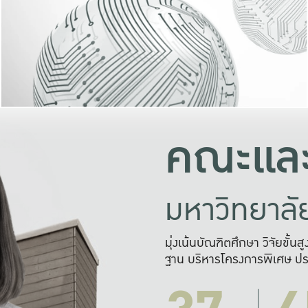
และความสุข
มองปัญหา
แก้ไขจากปั
และสร้างเครื
คณะและ
มหาวิทยาล
มุ่งเน้นบัณฑิตศึกษา วิจัยขั้น
ฐาน บริหารโครงการพิเศษ ปร