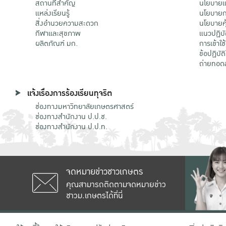
สถานที่สำคัญ
นโยบายแล
แหล่งเรียนรู้
นโยบายกา
สิ่งอำนวยความสะดวก
นโยบายคุ
กีฬาและสุขภาพ
แนวปฏิบั
ผลิตภัณฑ์ มก.
การเข้าใช
ข้อปฏิบั
ถ่ายทอด
แจ้งเรื่องการร้องเรียนทุจริต
ช่องทางมหาวิทยาลัยเกษตรศาสตร์
ช่องทางสำนักงาน ป.ป.ช.
ช่องทางสำนักงาน ป.ป.ท.
จดหมายข่าวชาวเกษตร
คุณสามารถติดตามจดหมายข่าว
ชาวม.เกษตรได้ที่นี่
เลขที่ 50 ถนนงามวงศ์วาน แขวงลาดยาว