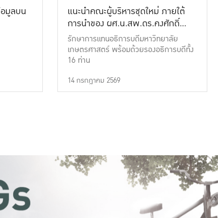
้อมูลบน
แนะนำคณะผู้บริหารชุดใหม่ ภายใต้
การนำของ ผศ.น.สพ.ดร.คงศักดิ์
เที่ยงธรรม
รักษาการแทนอธิการบดีมหาวิทยาลัย
เกษตรศาสตร์ พร้อมด้วยรองอธิการบดีทั้ง
16 ท่าน
14 กรกฎาคม 2569