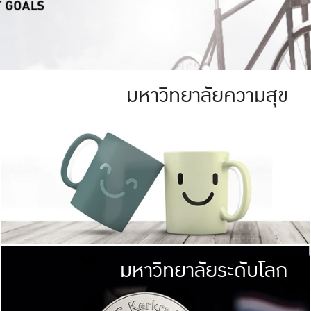
มหาวิทยาลัยความสุข
ย
สีเขียว
มหาวิทยาลัย
ก
สดใส หนาแน่น
ไม่ได้มีเป้าหมา
AN FOREST)
มหาวิทยาลัยชั้นนำทางด้านการว
ICULTURE)
แต่ KU มุ่งเน
าณ 1,400 ไร่
เพื่อสร้างคว
<< คลิก >>
ให้กับประชาชนใ
มหาวิทยาลัยระดับโลก
่อสังคม
มหาวิทยาลั
ามกินดีอยู่ดี
พร้อมที่จ