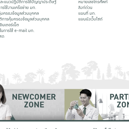
ะแนวปฏิบัติการใช้ปัญญาประดิษฐ์
หมายเลขโทรศัพท์
รใช้งานเครือข่าย มก.
ลิงก์ด่วน
้มครองข้อมูลส่วนบุคคล
แผนที่ มก.
ติการคุ้มครองข้อมูลส่วนบุคคล
แผนผังเว็บไซต์
้อินเตอร์เน็ต
ติในการใช้ e-mail มก.
สด
NEWCOMER
PART
ZONE
ZO
 เขตจตุจักร กรุงเทพฯ 10900
โทรศัพท์ +66 (0) 2942 8200-45