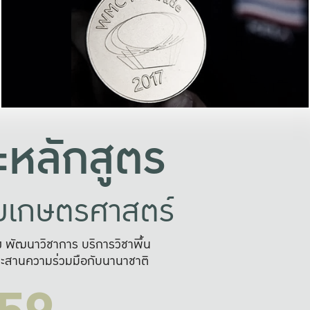
อย่างยั่งยืน
และผลักดันในการใช้ระบบส
ในภาพกว้าง
เพื่อการทำงานแบบ
ญหาจุดเล็กๆ
อข่ายขยายผล
สะดวก รวดเร
และนำไป
บริการด้าน AI อย
หลักสูตร
ัยเกษตรศาสตร์
สูง พัฒนาวิชาการ บริการวิชาพื้น
ะสานความร่วมมือกับนานาชาติ