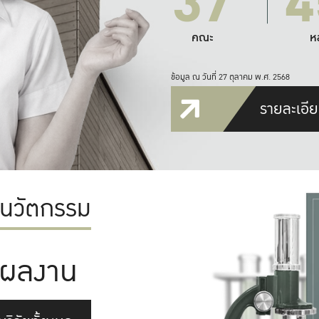
37
4
คณะ
ห
ข้อมูล ณ วันที่ 27 ตุลาคม พ.ศ. 2568
รายละเอีย
ะนวัตกรรม
ผลงาน