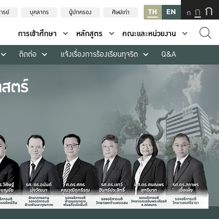
ก
ก
TH
EN
ก
ารย์
บุคลากร
ผู้ปกครอง
ศิษย์เก่า
การเข้าศึกษา
หลักสูตร
คณะและหน่วยงาน
ติดต่อ
แจ้งเรื่องการร้องเรียนทุจริต
Q&A