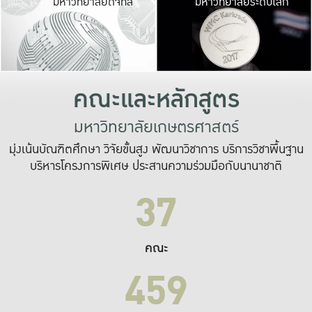
มหาวิทยาลัยดิจิทัล
มหาวิทยาลัยระดับโลก
เปลี่ยนแปลง และ
เพื่อทำงาน
ระบบสารสนเทศที่
คณะและหลักสูตร
มหาวิทยาลัยเกษตรศาสตร์
มุ่งเน้นบัณฑิตศึกษา วิจัยขั้นสูง พัฒนาวิชาการ บริการวิชาพื้นฐาน
บริหารโครงการพิเศษ ประสานความร่วมมือกับนานาชาติ
37
คณะ
459