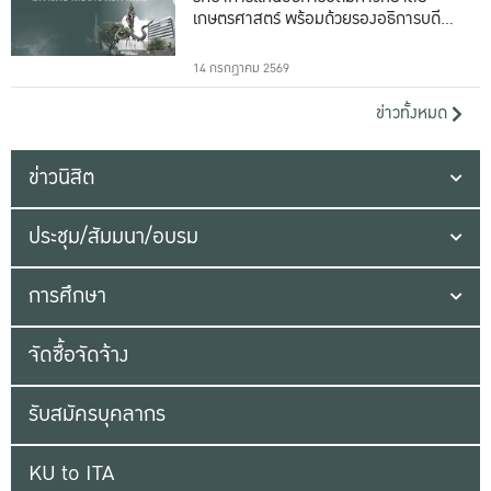
เกษตรศาสตร์ พร้อมด้วยรองอธิการบดีทั้ง
16 ท่าน
14 กรกฎาคม 2569
ข่าวทั้งหมด
ข่าวนิสิต
ประชุม/สัมมนา/อบรม
การศึกษา
จัดซื้อจัดจ้าง
รับสมัครบุคลากร
KU to ITA