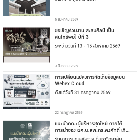
5 สิงหาคม 2569
ขอเชิญร่วมงาน สะสมศิลป์ เป็น
สิน(ทรัพย์) ปีที่ 3
ระหว่างวันที่ 13 - 15 สิงหาคม 2569
3 สิงหาคม 2569
การเปลี่ยนแปลงการจัดเก็บข้อมูลบน
Webex Cloud
ตั้งแต่วันที่ 31 กรกฎาคม 2569
22 กรกฎาคม 2569
แนะนำคณะผู้บริหารชุดใหม่ ภายใต้
การนำของ ผศ.น.สพ.ดร.คงศักดิ์ เที่ยง
ธรรม
รักษาการแทนอธิการบดีมหาวิทยาลัย