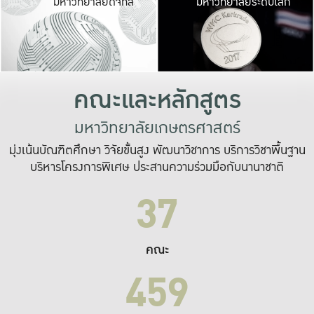
มหาวิทยาลัยดิจิทัล
มหาวิทยาลัยระดับโลก
เปลี่ยนแปลง และ
เพื่อทำงาน
ระบบสารสนเทศที่
คณะและหลักสูตร
มหาวิทยาลัยเกษตรศาสตร์
มุ่งเน้นบัณฑิตศึกษา วิจัยขั้นสูง พัฒนาวิชาการ บริการวิชาพื้นฐาน
บริหารโครงการพิเศษ ประสานความร่วมมือกับนานาชาติ
37
คณะ
459