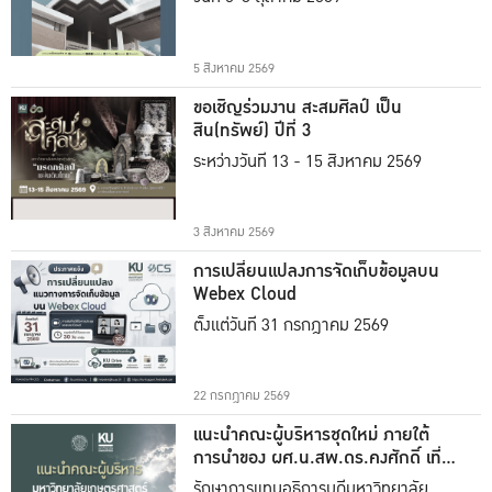
5 สิงหาคม 2569
ขอเชิญร่วมงาน สะสมศิลป์ เป็น
สิน(ทรัพย์) ปีที่ 3
ระหว่างวันที่ 13 - 15 สิงหาคม 2569
3 สิงหาคม 2569
การเปลี่ยนแปลงการจัดเก็บข้อมูลบน
Webex Cloud
ตั้งแต่วันที่ 31 กรกฎาคม 2569
22 กรกฎาคม 2569
แนะนำคณะผู้บริหารชุดใหม่ ภายใต้
การนำของ ผศ.น.สพ.ดร.คงศักดิ์ เที่ยง
ธรรม
รักษาการแทนอธิการบดีมหาวิทยาลัย