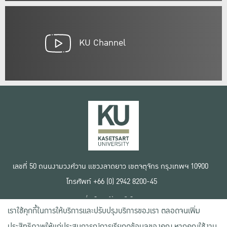
KU Channel
เลขที่ 50 ถนนงามวงศ์วาน แขวงลาดยาว เขตจตุจักร กรุงเทพฯ 10900
โทรศัพท์ +66 (0) 2942 8200-45
เงื่อนไขการใช้งานเว็บไซต์
เราใช้คุกกี้ในการให้บริการและปรับปรุงบริการของเรา ตลอดจนเพิ่ม
ข้อตกลงด้านสิทธิ์ใช้งาน
นโยบายความเป็นส่วนตัว
ประสิทธิภาพให้แก่ประสบการณ์การเรียกดูข้อมูลของคุณ หากคุณใช้งาน