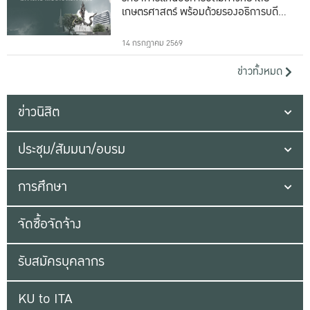
เกษตรศาสตร์ พร้อมด้วยรองอธิการบดีทั้ง
16 ท่าน
14 กรกฎาคม 2569
ข่าวทั้งหมด
ข่าวนิสิต
ประชุม/สัมมนา/อบรม
การศึกษา
จัดซื้อจัดจ้าง
รับสมัครบุคลากร
KU to ITA