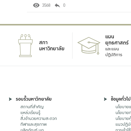
3568
0
แผน
สภา
ยุทธศาสตร์
มหาวิทยาลัย
และแผน
ปฏิบัติการ
รอบรั้วมหาวิทยาลัย
ข้อมูลทั่วไป
สถานที่สำคัญ
นโยบายแล
แหล่งเรียนรู้
นโยบายกา
สิ่งอำนวยความสะดวก
นโยบายคุ
กีฬาและสุขภาพ
แนวปฏิบั
ผลิตภัณฑ์ มก.
การเข้าใช