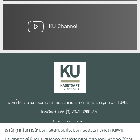
KU Channel
เลขที่ 50 ถนนงามวงศ์วาน แขวงลาดยาว เขตจตุจักร กรุงเทพฯ 10900
โทรศัพท์ +66 (0) 2942 8200-45
เงื่อนไขการใช้งานเว็บไซต์
เราใช้คุกกี้ในการให้บริการและปรับปรุงบริการของเรา ตลอดจนเพิ่ม
ข้อตกลงด้านสิทธิ์ใช้งาน
นโยบายความเป็นส่วนตัว
ประสิทธิภาพให้แก่ประสบการณ์การเรียกดูข้อมูลของคุณ หากคุณใช้งาน