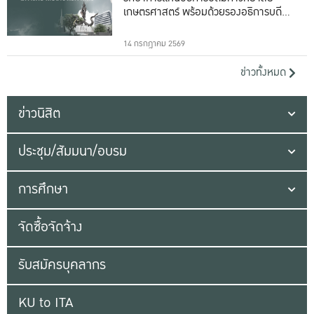
เกษตรศาสตร์ พร้อมด้วยรองอธิการบดีทั้ง
16 ท่าน
14 กรกฎาคม 2569
ข่าวทั้งหมด
ข่าวนิสิต
ประชุม/สัมมนา/อบรม
การศึกษา
จัดซื้อจัดจ้าง
รับสมัครบุคลากร
KU to ITA