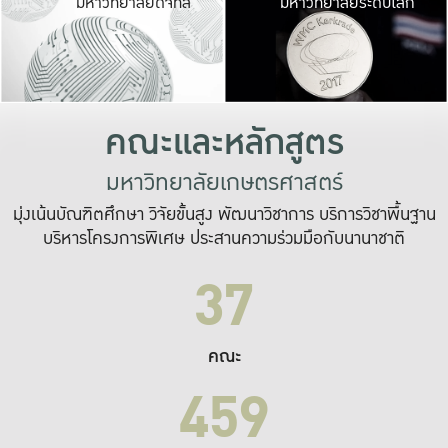
มหาวิทยาลัยดิจิทัล
มหาวิทยาลัยระดับโลก
เปลี่ยนแปลง และ
เพื่อทำงาน
ระบบสารสนเทศที่
คณะและหลักสูตร
มหาวิทยาลัยเกษตรศาสตร์
มุ่งเน้นบัณฑิตศึกษา วิจัยขั้นสูง พัฒนาวิชาการ บริการวิชาพื้นฐาน
บริหารโครงการพิเศษ ประสานความร่วมมือกับนานาชาติ
37
คณะ
459