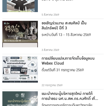
5 สิงหาคม 2569
ขอเชิญร่วมงาน สะสมศิลป์ เป็น
สิน(ทรัพย์) ปีที่ 3
ระหว่างวันที่ 13 - 15 สิงหาคม 2569
3 สิงหาคม 2569
การเปลี่ยนแปลงการจัดเก็บข้อมูลบน
Webex Cloud
ตั้งแต่วันที่ 31 กรกฎาคม 2569
22 กรกฎาคม 2569
แนะนำคณะผู้บริหารชุดใหม่ ภายใต้
การนำของ ผศ.น.สพ.ดร.คงศักดิ์ เที่ยง
ธรรม
รักษาการแทนอธิการบดีมหาวิทยาลัย