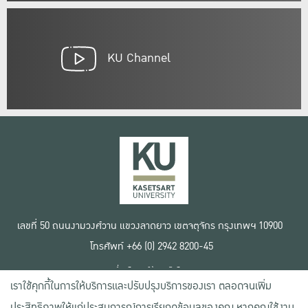
KU Channel
เลขที่ 50 ถนนงามวงศ์วาน แขวงลาดยาว เขตจตุจักร กรุงเทพฯ 10900
โทรศัพท์ +66 (0) 2942 8200-45
เงื่อนไขการใช้งานเว็บไซต์
เราใช้คุกกี้ในการให้บริการและปรับปรุงบริการของเรา ตลอดจนเพิ่ม
ข้อตกลงด้านสิทธิ์ใช้งาน
นโยบายความเป็นส่วนตัว
ประสิทธิภาพให้แก่ประสบการณ์การเรียกดูข้อมูลของคุณ หากคุณใช้งาน