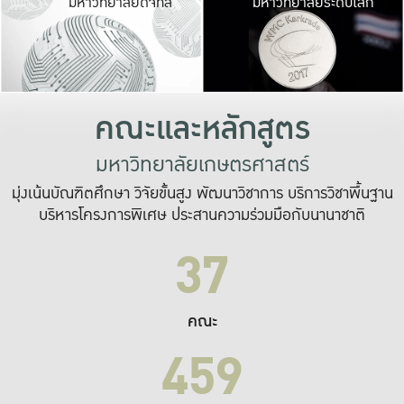
มหาวิทยาลัยดิจิทัล
มหาวิทยาลัยระดับโลก
เปลี่ยนแปลง และ
เพื่อทำงาน
ระบบสารสนเทศที่
คณะและหลักสูตร
มหาวิทยาลัยเกษตรศาสตร์
มุ่งเน้นบัณฑิตศึกษา วิจัยขั้นสูง พัฒนาวิชาการ บริการวิชาพื้นฐาน
บริหารโครงการพิเศษ ประสานความร่วมมือกับนานาชาติ
37
คณะ
459