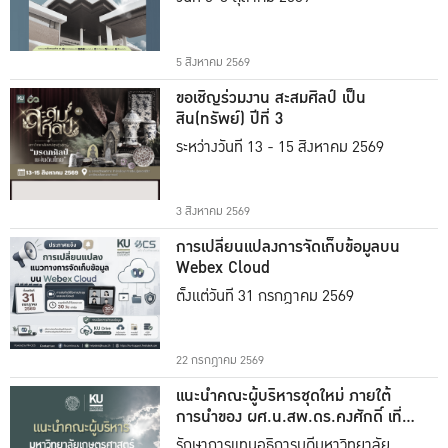
5 สิงหาคม 2569
ขอเชิญร่วมงาน สะสมศิลป์ เป็น
สิน(ทรัพย์) ปีที่ 3
ระหว่างวันที่ 13 - 15 สิงหาคม 2569
3 สิงหาคม 2569
การเปลี่ยนแปลงการจัดเก็บข้อมูลบน
Webex Cloud
ตั้งแต่วันที่ 31 กรกฎาคม 2569
22 กรกฎาคม 2569
แนะนำคณะผู้บริหารชุดใหม่ ภายใต้
การนำของ ผศ.น.สพ.ดร.คงศักดิ์ เที่ยง
ธรรม
รักษาการแทนอธิการบดีมหาวิทยาลัย