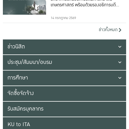
เกษตรศาสตร์ พร้อมด้วยรองอธิการบดีทั้ง
16 ท่าน
14 กรกฎาคม 2569
ข่าวทั้งหมด
ข่าวนิสิต
ประชุม/สัมมนา/อบรม
การศึกษา
จัดซื้อจัดจ้าง
รับสมัครบุคลากร
KU to ITA