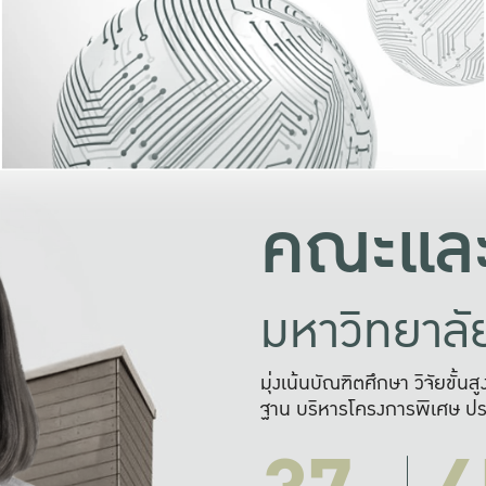
และความสุข
มองปัญหา
แก้ไขจากปั
และสร้างเครื
คณะและ
มหาวิทยาล
มุ่งเน้นบัณฑิตศึกษา วิจัยขั้น
ฐาน บริหารโครงการพิเศษ ปร