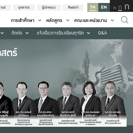
ก
ก
TH
EN
ก
ารย์
บุคลากร
ผู้ปกครอง
ศิษย์เก่า
การเข้าศึกษา
หลักสูตร
คณะและหน่วยงาน
ติดต่อ
แจ้งเรื่องการร้องเรียนทุจริต
Q&A