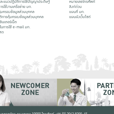
ะแนวปฏิบัติการใช้ปัญญาประดิษฐ์
หมายเลขโทรศัพท์
รใช้งานเครือข่าย มก.
ลิงก์ด่วน
้มครองข้อมูลส่วนบุคคล
แผนที่ มก.
ติการคุ้มครองข้อมูลส่วนบุคคล
แผนผังเว็บไซต์
้อินเตอร์เน็ต
ติในการใช้ e-mail มก.
สด
NEWCOMER
PART
ZONE
ZO
 เขตจตุจักร กรุงเทพฯ 10900
โทรศัพท์ +66 (0) 2942 8200-45