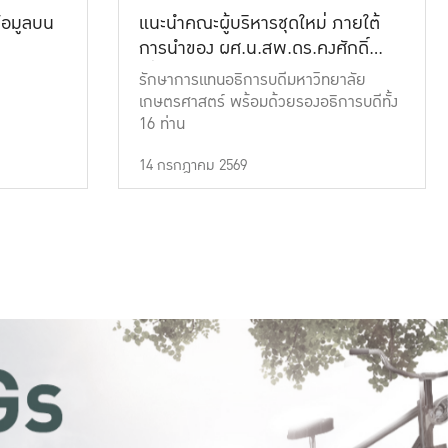
้อมูลบน
แนะนำคณะผู้บริหารชุดใหม่ ภายใต้
การนำของ ผศ.น.สพ.ดร.คงศักดิ์
เที่ยงธรรม
รักษาการแทนอธิการบดีมหาวิทยาลัย
เกษตรศาสตร์ พร้อมด้วยรองอธิการบดีทั้ง
16 ท่าน
14 กรกฎาคม 2569