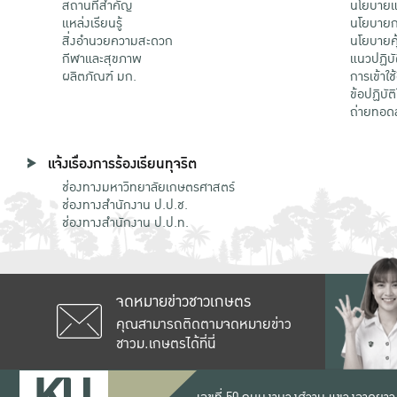
สถานที่สำคัญ
นโยบายแล
แหล่งเรียนรู้
นโยบายกา
สิ่งอำนวยความสะดวก
นโยบายคุ
กีฬาและสุขภาพ
แนวปฏิบั
ผลิตภัณฑ์ มก.
การเข้าใช
ข้อปฏิบั
ถ่ายทอด
แจ้งเรื่องการร้องเรียนทุจริต
ช่องทางมหาวิทยาลัยเกษตรศาสตร์
ช่องทางสำนักงาน ป.ป.ช.
ช่องทางสำนักงาน ป.ป.ท.
จดหมายข่าวชาวเกษตร
คุณสามารถติดตามจดหมายข่าว
ชาวม.เกษตรได้ที่นี่
เลขที่ 50 ถนนงามวงศ์วาน แขวงลาดยาว