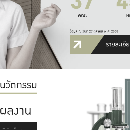
37
4
คณะ
ห
ข้อมูล ณ วันที่ 27 ตุลาคม พ.ศ. 2568
รายละเอีย
ะนวัตกรรม
ผลงาน