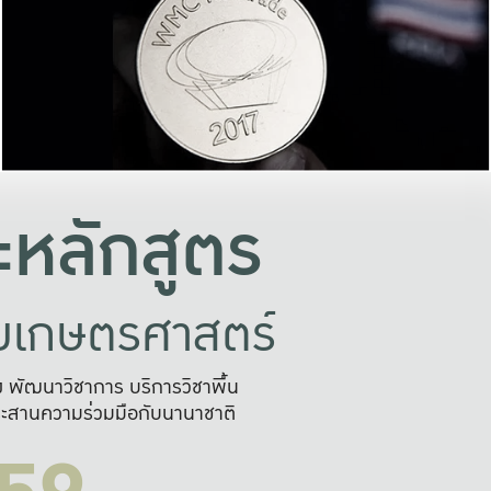
อย่างยั่งยืน
และผลักดันในการใช้ระบบส
ในภาพกว้าง
เพื่อการทำงานแบบ
ญหาจุดเล็กๆ
อข่ายขยายผล
สะดวก รวดเร
และนำไป
บริการด้าน AI อย
หลักสูตร
ัยเกษตรศาสตร์
สูง พัฒนาวิชาการ บริการวิชาพื้น
ะสานความร่วมมือกับนานาชาติ