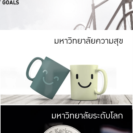
มหาวิทยาลัยความสุข
ย
สีเขียว
มหาวิทยาลัย
ก
สดใส หนาแน่น
ไม่ได้มีเป้าหมา
AN FOREST)
มหาวิทยาลัยชั้นนำทางด้านการว
ICULTURE)
แต่ KU มุ่งเน
าณ 1,400 ไร่
เพื่อสร้างคว
<< คลิก >>
ให้กับประชาชนใ
มหาวิทยาลัยระดับโลก
่อสังคม
มหาวิทยาลั
ามกินดีอยู่ดี
พร้อมที่จ