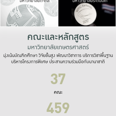
มหาวิทยาลัยดิจิทัล
มหาวิทยาลัยระดับโลก
เปลี่ยนแปลง และ
เพื่อทำงาน
ระบบสารสนเทศที่
คณะและหลักสูตร
มหาวิทยาลัยเกษตรศาสตร์
มุ่งเน้นบัณฑิตศึกษา วิจัยขั้นสูง พัฒนาวิชาการ บริการวิชาพื้นฐาน
บริหารโครงการพิเศษ ประสานความร่วมมือกับนานาชาติ
37
คณะ
459