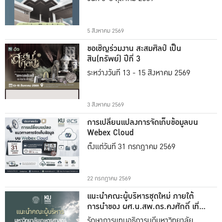
5 สิงหาคม 2569
ขอเชิญร่วมงาน สะสมศิลป์ เป็น
สิน(ทรัพย์) ปีที่ 3
ระหว่างวันที่ 13 - 15 สิงหาคม 2569
3 สิงหาคม 2569
การเปลี่ยนแปลงการจัดเก็บข้อมูลบน
Webex Cloud
ตั้งแต่วันที่ 31 กรกฎาคม 2569
22 กรกฎาคม 2569
แนะนำคณะผู้บริหารชุดใหม่ ภายใต้
การนำของ ผศ.น.สพ.ดร.คงศักดิ์ เที่ยง
ธรรม
รักษาการแทนอธิการบดีมหาวิทยาลัย