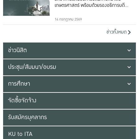
เกษตรศาสตร์ พร้อมด้วยรองอธิการบดีทั้ง
16 ท่าน
14 กรกฎาคม 2569
ข่าวทั้งหมด
ข่าวนิสิต
ประชุม/สัมมนา/อบรม
การศึกษา
จัดซื้อจัดจ้าง
รับสมัครบุคลากร
KU to ITA