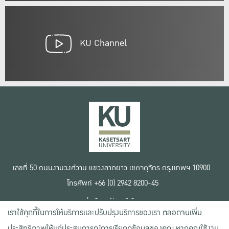
KU Channel
เลขที่ 50 ถนนงามวงศ์วาน แขวงลาดยาว เขตจตุจักร กรุงเทพฯ 10900
โทรศัพท์ +66 (0) 2942 8200-45
เงื่อนไขการใช้งานเว็บไซต์
เราใช้คุกกี้ในการให้บริการและปรับปรุงบริการของเรา ตลอดจนเพิ่ม
ข้อตกลงด้านสิทธิ์ใช้งาน
นโยบายความเป็นส่วนตัว
ประสิทธิภาพให้แก่ประสบการณ์การเรียกดูข้อมูลของคุณ หากคุณใช้งาน