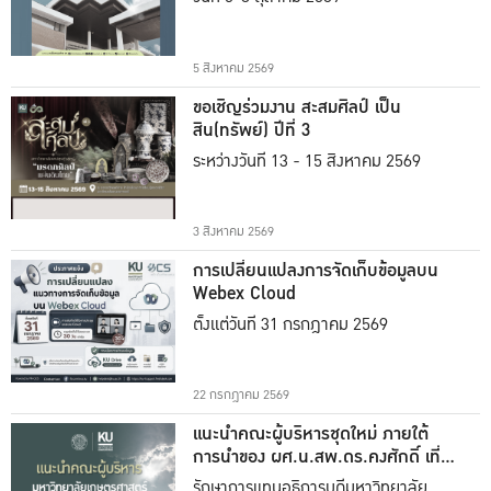
5 สิงหาคม 2569
ขอเชิญร่วมงาน สะสมศิลป์ เป็น
สิน(ทรัพย์) ปีที่ 3
ระหว่างวันที่ 13 - 15 สิงหาคม 2569
3 สิงหาคม 2569
การเปลี่ยนแปลงการจัดเก็บข้อมูลบน
Webex Cloud
ตั้งแต่วันที่ 31 กรกฎาคม 2569
22 กรกฎาคม 2569
แนะนำคณะผู้บริหารชุดใหม่ ภายใต้
การนำของ ผศ.น.สพ.ดร.คงศักดิ์ เที่ยง
ธรรม
รักษาการแทนอธิการบดีมหาวิทยาลัย