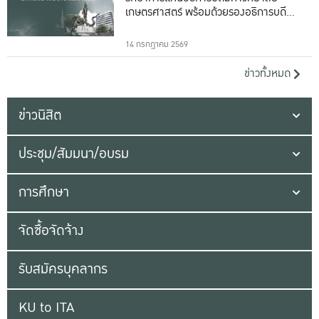
เกษตรศาสตร์ พร้อมด้วยรองอธิการบดีทั้ง
16 ท่าน
14 กรกฎาคม 2569
ข่าวทั้งหมด
ข่าวนิสิต
ประชุม/สัมมนา/อบรม
การศึกษา
จัดซื้อจัดจ้าง
รับสมัครบุคลากร
KU to ITA