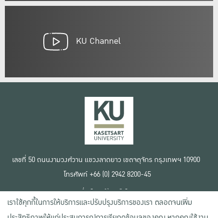
KU Channel
เลขที่ 50 ถนนงามวงศ์วาน แขวงลาดยาว เขตจตุจักร กรุงเทพฯ 10900
โทรศัพท์ +66 (0) 2942 8200-45
เงื่อนไขการใช้งานเว็บไซต์
เราใช้คุกกี้ในการให้บริการและปรับปรุงบริการของเรา ตลอดจนเพิ่ม
ข้อตกลงด้านสิทธิ์ใช้งาน
นโยบายความเป็นส่วนตัว
ประสิทธิภาพให้แก่ประสบการณ์การเรียกดูข้อมูลของคุณ หากคุณใช้งาน