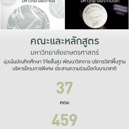
มหาวิทยาลัยดิจิทัล
มหาวิทยาลัยระดับโลก
เปลี่ยนแปลง และ
เพื่อทำงาน
ระบบสารสนเทศที่
คณะและหลักสูตร
มหาวิทยาลัยเกษตรศาสตร์
มุ่งเน้นบัณฑิตศึกษา วิจัยขั้นสูง พัฒนาวิชาการ บริการวิชาพื้นฐาน
บริหารโครงการพิเศษ ประสานความร่วมมือกับนานาชาติ
37
คณะ
459