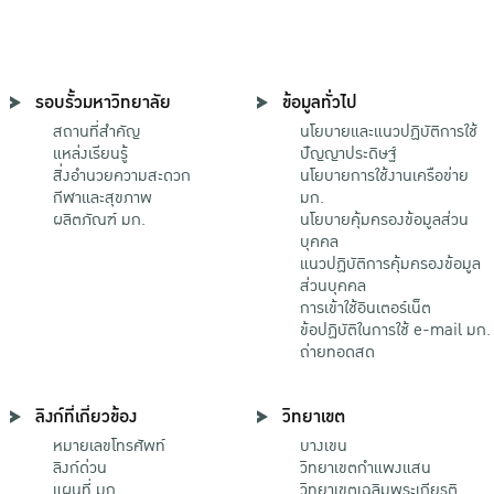
รอบรั้วมหาวิทยาลัย
ข้อมูลทั่วไป
สถานที่สำคัญ
นโยบายและแนวปฏิบัติการใช้
แหล่งเรียนรู้
ปัญญาประดิษฐ์
สิ่งอำนวยความสะดวก
นโยบายการใช้งานเครือข่าย
กีฬาและสุขภาพ
มก.
ผลิตภัณฑ์ มก.
นโยบายคุ้มครองข้อมูลส่วน
บุคคล
แนวปฏิบัติการคุ้มครองข้อมูล
ส่วนบุคคล
การเข้าใช้อินเตอร์เน็ต
ข้อปฏิบัติในการใช้ e-mail มก.
ถ่ายทอดสด
ลิงก์ที่เกี่ยวข้อง
วิทยาเขต
หมายเลขโทรศัพท์
บางเขน
ลิงก์ด่วน
วิทยาเขตกําแพงแสน
แผนที่ มก.
วิทยาเขตเฉลิมพระเกียรติ