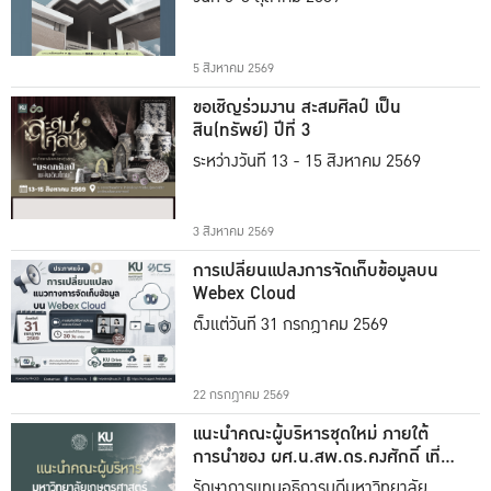
5 สิงหาคม 2569
ขอเชิญร่วมงาน สะสมศิลป์ เป็น
สิน(ทรัพย์) ปีที่ 3
ระหว่างวันที่ 13 - 15 สิงหาคม 2569
3 สิงหาคม 2569
การเปลี่ยนแปลงการจัดเก็บข้อมูลบน
Webex Cloud
ตั้งแต่วันที่ 31 กรกฎาคม 2569
22 กรกฎาคม 2569
แนะนำคณะผู้บริหารชุดใหม่ ภายใต้
การนำของ ผศ.น.สพ.ดร.คงศักดิ์ เที่ยง
ธรรม
รักษาการแทนอธิการบดีมหาวิทยาลัย