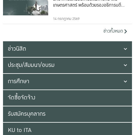
เกษตรศาสตร์ พร้อมด้วยรองอธิการบดีทั้ง
16 ท่าน
14 กรกฎาคม 2569
ข่าวทั้งหมด
ข่าวนิสิต
ประชุม/สัมมนา/อบรม
การศึกษา
จัดซื้อจัดจ้าง
รับสมัครบุคลากร
KU to ITA