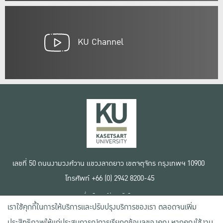
KU Channel
เลขที่ 50 ถนนงามวงศ์วาน แขวงลาดยาว เขตจตุจักร กรุงเทพฯ 10900
โทรศัพท์ +66 (0) 2942 8200-45
เงื่อนไขการใช้งานเว็บไซต์
เราใช้คุกกี้ในการให้บริการและปรับปรุงบริการของเรา ตลอดจนเพิ่ม
ข้อตกลงด้านสิทธิ์ใช้งาน
นโยบายความเป็นส่วนตัว
ประสิทธิภาพให้แก่ประสบการณ์การเรียกดูข้อมูลของคุณ หากคุณใช้งาน