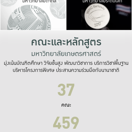
มหาวิทยาลัยดิจิทัล
มหาวิทยาลัยระดับโลก
เปลี่ยนแปลง และ
เพื่อทำงาน
ระบบสารสนเทศที่
คณะและหลักสูตร
มหาวิทยาลัยเกษตรศาสตร์
มุ่งเน้นบัณฑิตศึกษา วิจัยขั้นสูง พัฒนาวิชาการ บริการวิชาพื้นฐาน
บริหารโครงการพิเศษ ประสานความร่วมมือกับนานาชาติ
37
คณะ
459