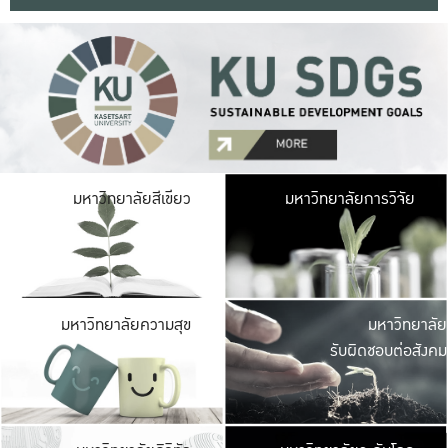
มหาวิ
มหาวิทยาลัยสีเขียว
มหาวิทยาลัยการวิจัย
มีพื้นที่เขียวสดใส 
เป็นป่าในเมือง เกษตร
มหาวิ
มหาวิทยาลัยความสุข
มหาวิทยาลัย
ค
รับผิดชอบต่อสังคม
เปิดประส
และพบเรื่องราวใหม่
มหาวิ