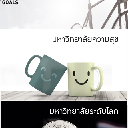
มหาวิทยาลัยความสุข
ย
สีเขียว
มหาวิทยาลัย
ก
สดใส หนาแน่น
ไม่ได้มีเป้าหมา
AN FOREST)
มหาวิทยาลัยชั้นนำทางด้านการว
ICULTURE)
แต่ KU มุ่งเน
าณ 1,400 ไร่
เพื่อสร้างคว
<< คลิก >>
ให้กับประชาชนใ
มหาวิทยาลัยระดับโลก
่อสังคม
มหาวิทยาลั
ามกินดีอยู่ดี
พร้อมที่จ