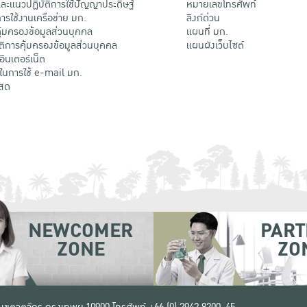
ะแนวปฏิบัติการใช้ปัญญาประดิษฐ์
หมายเลขโทรศัพท์
รใช้งานเครือข่าย มก.
ลิงก์ด่วน
้มครองข้อมูลส่วนบุคคล
แผนที่ มก.
ติการคุ้มครองข้อมูลส่วนบุคคล
แผนผังเว็บไซต์
้อินเตอร์เน็ต
ติในการใช้ e-mail มก.
สด
NEWCOMER
PART
ZONE
ZO
 เขตจตุจักร กรุงเทพฯ 10900
โทรศัพท์ +66 (0) 2942 8200-45