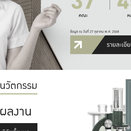
37
4
คณะ
ห
ข้อมูล ณ วันที่ 27 ตุลาคม พ.ศ. 2568
รายละเอีย
ะนวัตกรรม
ผลงาน