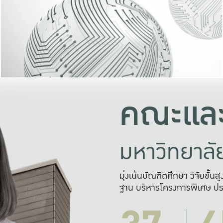
และความสุข
มองปัญหา
แก้ไขจากปั
และสร้างเครื
คณะและ
มหาวิทยาล
มุ่งเน้นบัณฑิตศึกษา วิจัยขั้น
ฐาน บริหารโครงการพิเศษ ปร