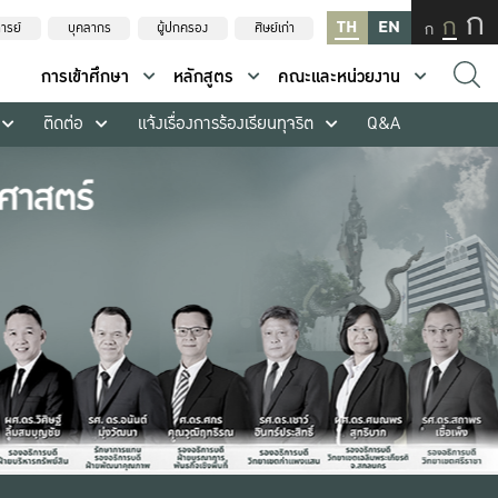
ก
ก
TH
EN
ก
ารย์
บุคลากร
ผู้ปกครอง
ศิษย์เก่า
การเข้าศึกษา
หลักสูตร
คณะและหน่วยงาน
ติดต่อ
แจ้งเรื่องการร้องเรียนทุจริต
Q&A