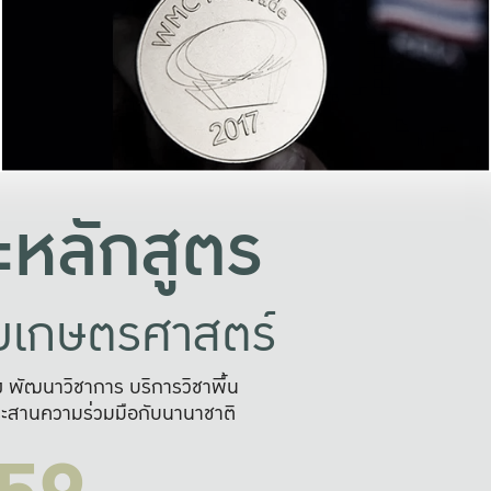
อย่างยั่งยืน
และผลักดันในการใช้ระบบส
ในภาพกว้าง
เพื่อการทำงานแบบ
ญหาจุดเล็กๆ
อข่ายขยายผล
สะดวก รวดเร
และนำไป
บริการด้าน AI อย
หลักสูตร
ัยเกษตรศาสตร์
สูง พัฒนาวิชาการ บริการวิชาพื้น
ะสานความร่วมมือกับนานาชาติ