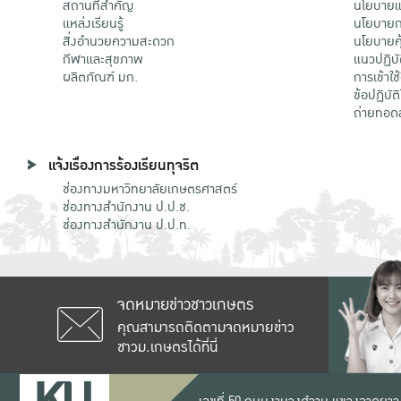
สถานที่สำคัญ
นโยบายแล
แหล่งเรียนรู้
นโยบายกา
สิ่งอำนวยความสะดวก
นโยบายคุ
กีฬาและสุขภาพ
แนวปฏิบั
ผลิตภัณฑ์ มก.
การเข้าใช
ข้อปฏิบั
ถ่ายทอด
แจ้งเรื่องการร้องเรียนทุจริต
ช่องทางมหาวิทยาลัยเกษตรศาสตร์
ช่องทางสำนักงาน ป.ป.ช.
ช่องทางสำนักงาน ป.ป.ท.
จดหมายข่าวชาวเกษตร
คุณสามารถติดตามจดหมายข่าว
ชาวม.เกษตรได้ที่นี่
เลขที่ 50 ถนนงามวงศ์วาน แขวงลาดยาว