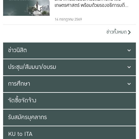
เกษตรศาสตร์ พร้อมด้วยรองอธิการบดีทั้ง
16 ท่าน
14 กรกฎาคม 2569
ข่าวทั้งหมด
ข่าวนิสิต
ประชุม/สัมมนา/อบรม
การศึกษา
จัดซื้อจัดจ้าง
รับสมัครบุคลากร
KU to ITA