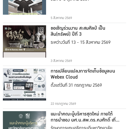
5 สิงหาคม 2569
ขอเชิญร่วมงาน สะสมศิลป์ เป็น
สิน(ทรัพย์) ปีที่ 3
ระหว่างวันที่ 13 - 15 สิงหาคม 2569
3 สิงหาคม 2569
การเปลี่ยนแปลงการจัดเก็บข้อมูลบน
Webex Cloud
ตั้งแต่วันที่ 31 กรกฎาคม 2569
22 กรกฎาคม 2569
แนะนำคณะผู้บริหารชุดใหม่ ภายใต้
การนำของ ผศ.น.สพ.ดร.คงศักดิ์ เที่ยง
ธรรม
รักษาการแทนอธิการบดีมหาวิทยาลัย