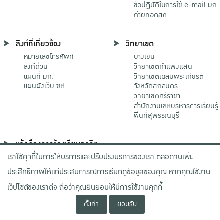
ข้อปฏิบัติในการใช้ e-mail มก.
ถ่ายทอดสด
ลิงก์ที่เกี่ยวข้อง
วิทยาเขต
หมายเลขโทรศัพท์
บางเขน
ลิงก์ด่วน
วิทยาเขตกําแพงแสน
แผนที่ มก.
วิทยาเขตเฉลิมพระเกียรติ
แผนผังเว็บไซต์
จังหวัดสกลนคร
วิทยาเขตศรีราชา
สำนักงานเขตบริหารการเรียนรู้
พื้นที่สุพรรณบุรี
แจ้งเรื่องการร้องเรียนทุจริต
เราใช้คุกกี้ในการให้บริการและปรับปรุงบริการของเรา ตลอดจนเพิ่ม
ช่องทางมหาวิทยาลัย
เกษตรศาสตร์
ประสิทธิภาพให้แก่ประสบการณ์การเรียกดูข้อมูลของคุณ หากคุณใช้งาน
ช่องทางสำนักงาน ป.ป.ช.
ช่องทางสำนักงาน ป.ป.ท.
เว็ปไซต์ของเราต่อ ถือว่าคุณยินยอมให้มีการใช้งานคุกกี้
ตั้งค่า
ยอมรับ