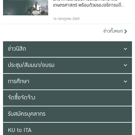
เกษตรศาสตร์ พร้อมด้วยรองอธิการบดีทั้ง
16 ท่าน
14 กรกฎาคม 2569
ข่าวทั้งหมด
ข่าวนิสิต
ประชุม/สัมมนา/อบรม
การศึกษา
จัดซื้อจัดจ้าง
รับสมัครบุคลากร
KU to ITA