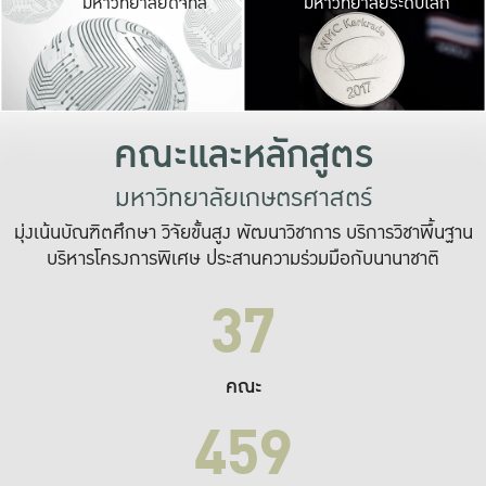
มหาวิทยาลัยดิจิทัล
มหาวิทยาลัยระดับโลก
เปลี่ยนแปลง และ
เพื่อทำงาน
ระบบสารสนเทศที่
คณะและหลักสูตร
มหาวิทยาลัยเกษตรศาสตร์
มุ่งเน้นบัณฑิตศึกษา วิจัยขั้นสูง พัฒนาวิชาการ บริการวิชาพื้นฐาน
บริหารโครงการพิเศษ ประสานความร่วมมือกับนานาชาติ
37
คณะ
459