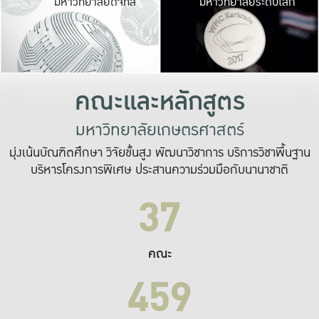
มหาวิทยาลัยดิจิทัล
มหาวิทยาลัยระดับโลก
เปลี่ยนแปลง และ
เพื่อทำงาน
ระบบสารสนเทศที่
คณะและหลักสูตร
มหาวิทยาลัยเกษตรศาสตร์
มุ่งเน้นบัณฑิตศึกษา วิจัยขั้นสูง พัฒนาวิชาการ บริการวิชาพื้นฐาน
บริหารโครงการพิเศษ ประสานความร่วมมือกับนานาชาติ
37
คณะ
459