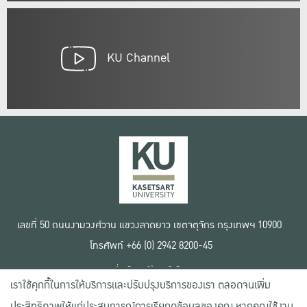
KU Channel
เลขที่ 50 ถนนงามวงศ์วาน แขวงลาดยาว เขตจตุจักร กรุงเทพฯ 10900
โทรศัพท์ +66 (0) 2942 8200-45
เงื่อนไขการใช้งานเว็บไซต์
เราใช้คุกกี้ในการให้บริการและปรับปรุงบริการของเรา ตลอดจนเพิ่ม
ข้อตกลงด้านสิทธิ์ใช้งาน
นโยบายความเป็นส่วนตัว
ประสิทธิภาพให้แก่ประสบการณ์การเรียกดูข้อมูลของคุณ หากคุณใช้งาน