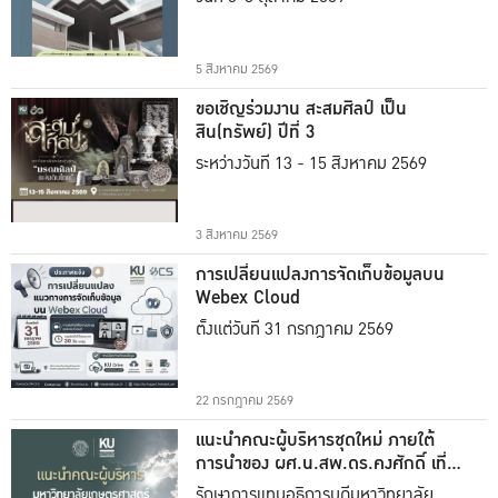
5 สิงหาคม 2569
ขอเชิญร่วมงาน สะสมศิลป์ เป็น
สิน(ทรัพย์) ปีที่ 3
ระหว่างวันที่ 13 - 15 สิงหาคม 2569
3 สิงหาคม 2569
การเปลี่ยนแปลงการจัดเก็บข้อมูลบน
Webex Cloud
ตั้งแต่วันที่ 31 กรกฎาคม 2569
22 กรกฎาคม 2569
แนะนำคณะผู้บริหารชุดใหม่ ภายใต้
การนำของ ผศ.น.สพ.ดร.คงศักดิ์ เที่ยง
ธรรม
รักษาการแทนอธิการบดีมหาวิทยาลัย