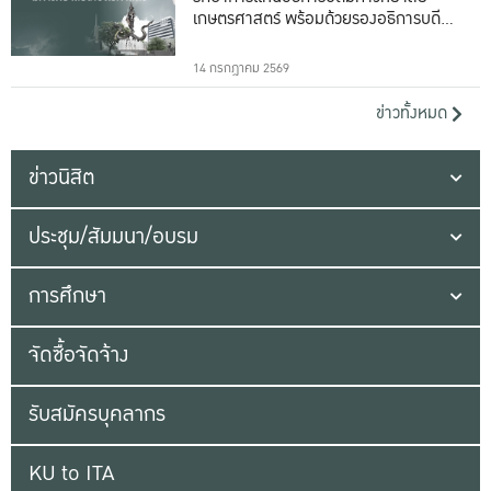
เกษตรศาสตร์ พร้อมด้วยรองอธิการบดีทั้ง
16 ท่าน
14 กรกฎาคม 2569
ข่าวทั้งหมด
ข่าวนิสิต
ประชุม/สัมมนา/อบรม
การศึกษา
จัดซื้อจัดจ้าง
รับสมัครบุคลากร
KU to ITA