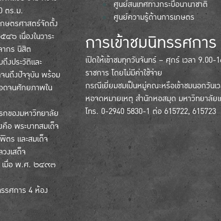
ศูนย์สนเทศทางกระบือนานาชาติ
0 ตร.ม.
ศูนย์ความรู้ด้านการเกษตร
กษตรศาสตร์จัดตั้ง
การเข้าชมนิทรรศการ
๒๕๔๖ เนื่องในวาระ
ลากร นิสิต
เปิดให้เข้าชมทุกวันจันทร์ – ศุกร์ เวลา 9.00
ถึงประวัติและ
ราชการ โดยไม่มีค่าใช้จ่าย
จนถึงปัจจุบัน พร้อม
กรณีเยี่ยมชมเป็นหมู่คณะหรือเข้าชมนอกวัน
 ตลอดจนศักยภาพใน
หอจดหมายเหตุ สำนักหอสมุด มหาวิทยาลัย
โทร. 0-2940 5830-1 ต่อ 615722, 615723
แรกของมหาวิทยาลัย
ิ่งคือ พระบาทสมเด็จ
ิตร และสมเด็จ
ลวงเสด็จ
 เมื่อ พ.ศ. ๒๔๙๓
ทรรศการ 4 ห้อง