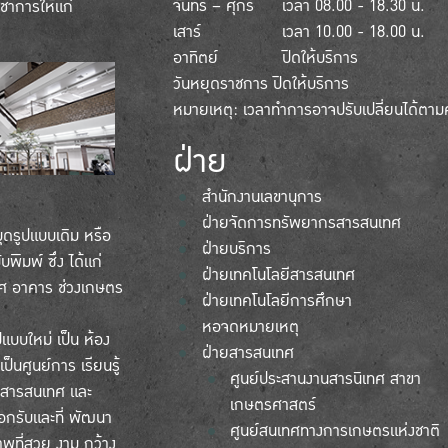
จันทร์ – ศุกร์
เวลา 08.00 - 18.30 น.
ิชาการให้แก่
เสาร์
เวลา 10.00 - 18.00 น.
อาทิตย์
ปิดให้บริการ
วันหยุดราชการ ปิดให้บริการ
หมายเหตุ: เวลาทำการอาจปรับเปลี่ยนได้ตา
ฝ่าย
สำนักงานเลขานุการ
ฝ่ายจัดการทรัพยากรสารสนเทศ
ุดรูปแบบเดิม หรือ
ฝ่ายบริการ
ิมพ์ ซึ่ง ได้แก่
ฝ่ายเทคโนโลยีสารสนเทศ
ทศ อาคาร ช่วงเกษตร
ฝ่ายเทคโนโลยีการศึกษา
หอจดหมายเหตุ
แบบใหม่ เป็น ห้อง
ฝ่ายสารสนเทศ
ป็นศูนย์การ เรียนรู้
ศูนย์ประสานงานสารนิเทศ สาขา
ยีสารสนเทศ และ
เกษตรศาสตร์
บอกรับและที่ พัฒนา
ศูนย์สนเทศทางการเกษตรแห่งชาติ
พที่สวย งาม กว้าง