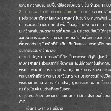
ขวางสะดวกสบาย บนพื้นที่ใช้สอยทั้งหมด 5 ชั้น จำนวน 14,00
3. อาคารหอประวัติ มหาวิทยาลัยเกษตรศาสตร์
มหาวิทยาลัยเ
หอประวัติมหาวิทยาลัยเกษตรศาสตร์ ในวันที่ ๒ กุมภาพันธ์ 
ครบรอบวันสถาปนา ๖๐ ปี เพื่อเป็นอนุสรณ์ให้คณาจารย์ บุค
มหาวิทยาลัยเกษตรศาสตร์ทั้งมวล และประชาชนผู้สนใจได้ทราบ
วิวัฒนาการ ของมหาวิทยาลัยเกษตรศาสตร์ตั้งแต่เริ่มสถาปนา
เรื่องราวต่าง ๆ ในอดีตที่เป็นเกียรติภูมิและความภาคภูมิใจ
อนาคตของมหาวิทยาลัย
ความสำคัญของอาคารหลังนี้คือ เป็นอาคารก่ออิฐถือปูนหลัง
เกษตรศาสตร์ ส่วนสิ่งที่ทำให้อาคารหลังนี้มีคุณค่าอันสำคัญย
พระบรมชนกาธิเบศร มหาภูมิพลอดุลยเดชมหาราช บรมนาถบพ
พระนางเจ้าสิริกิติ์ พระบรมราชินีนาถ พระบรมราชชนนี พันปีห
พระราชดำเนินมาพระราชทานปริญญาบัตรแก่บัณฑิตครั้งแรก
ณ ห้องโถงชั้นบนด้านทิศตะวันออก
ปัจจุบันหอประวัติ มหาวิทยาลัยเกษตรศาสตร์ ประกอบด้วยนิ
ดังนี้
เย็นศิระเพราะพระบริบาล