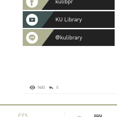
kulibpr
KU Library
@kulibrary
9483
0
แผน