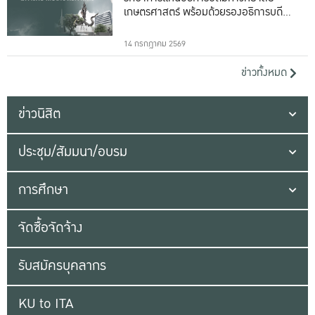
เกษตรศาสตร์ พร้อมด้วยรองอธิการบดีทั้ง
16 ท่าน
14 กรกฎาคม 2569
ข่าวทั้งหมด
ข่าวนิสิต
ประชุม/สัมมนา/อบรม
การศึกษา
จัดซื้อจัดจ้าง
รับสมัครบุคลากร
KU to ITA