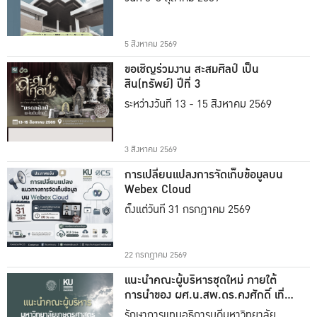
5 สิงหาคม 2569
ขอเชิญร่วมงาน สะสมศิลป์ เป็น
สิน(ทรัพย์) ปีที่ 3
ระหว่างวันที่ 13 - 15 สิงหาคม 2569
3 สิงหาคม 2569
การเปลี่ยนแปลงการจัดเก็บข้อมูลบน
Webex Cloud
ตั้งแต่วันที่ 31 กรกฎาคม 2569
22 กรกฎาคม 2569
แนะนำคณะผู้บริหารชุดใหม่ ภายใต้
การนำของ ผศ.น.สพ.ดร.คงศักดิ์ เที่ยง
ธรรม
รักษาการแทนอธิการบดีมหาวิทยาลัย