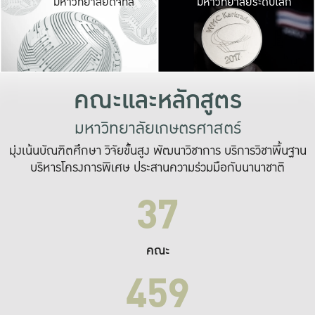
มหาวิทยาลัยดิจิทัล
มหาวิทยาลัยระดับโลก
เปลี่ยนแปลง และ
เพื่อทำงาน
ระบบสารสนเทศที่
คณะและหลักสูตร
มหาวิทยาลัยเกษตรศาสตร์
มุ่งเน้นบัณฑิตศึกษา วิจัยขั้นสูง พัฒนาวิชาการ บริการวิชาพื้นฐาน
บริหารโครงการพิเศษ ประสานความร่วมมือกับนานาชาติ
37
คณะ
459