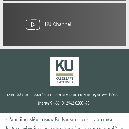
KU Channel
เลขที่ 50 ถนนงามวงศ์วาน แขวงลาดยาว เขตจตุจักร กรุงเทพฯ 10900
โทรศัพท์ +66 (0) 2942 8200-45
เงื่อนไขการใช้งานเว็บไซต์
เราใช้คุกกี้ในการให้บริการและปรับปรุงบริการของเรา ตลอดจนเพิ่ม
ข้อตกลงด้านสิทธิ์ใช้งาน
นโยบายความเป็นส่วนตัว
ประสิทธิภาพให้แก่ประสบการณ์การเรียกดูข้อมูลของคุณ หากคุณใช้งาน