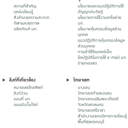
สถานที่สำคัญ
นโยบายและแนวปฏิบัติการใช้
แหล่งเรียนรู้
ปัญญาประดิษฐ์
สิ่งอำนวยความสะดวก
นโยบายการใช้งานเครือข่าย
กีฬาและสุขภาพ
มก.
ผลิตภัณฑ์ มก.
นโยบายคุ้มครองข้อมูลส่วน
บุคคล
แนวปฏิบัติการคุ้มครองข้อมูล
ส่วนบุคคล
การเข้าใช้อินเตอร์เน็ต
ข้อปฏิบัติในการใช้ e-mail มก.
ถ่ายทอดสด
ลิงก์ที่เกี่ยวข้อง
วิทยาเขต
หมายเลขโทรศัพท์
บางเขน
ลิงก์ด่วน
วิทยาเขตกําแพงแสน
แผนที่ มก.
วิทยาเขตเฉลิมพระเกียรติ
แผนผังเว็บไซต์
จังหวัดสกลนคร
วิทยาเขตศรีราชา
สำนักงานเขตบริหารการเรียนรู้
พื้นที่สุพรรณบุรี