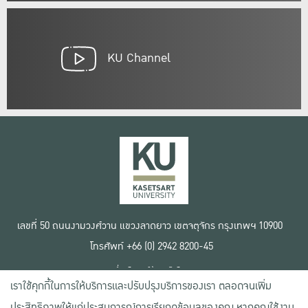
KU Channel
เลขที่ 50 ถนนงามวงศ์วาน แขวงลาดยาว เขตจตุจักร กรุงเทพฯ 10900
โทรศัพท์ +66 (0) 2942 8200-45
เงื่อนไขการใช้งานเว็บไซต์
เราใช้คุกกี้ในการให้บริการและปรับปรุงบริการของเรา ตลอดจนเพิ่ม
ข้อตกลงด้านสิทธิ์ใช้งาน
นโยบายความเป็นส่วนตัว
ประสิทธิภาพให้แก่ประสบการณ์การเรียกดูข้อมูลของคุณ หากคุณใช้งาน