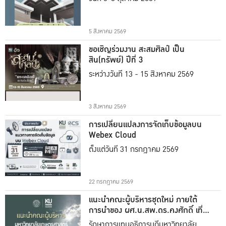
5 สิงหาคม 2569
ขอเชิญร่วมงาน สะสมศิลป์ เป็น
สิน(ทรัพย์) ปีที่ 3
ระหว่างวันที่ 13 - 15 สิงหาคม 2569
3 สิงหาคม 2569
การเปลี่ยนแปลงการจัดเก็บข้อมูลบน
Webex Cloud
ตั้งแต่วันที่ 31 กรกฎาคม 2569
22 กรกฎาคม 2569
แนะนำคณะผู้บริหารชุดใหม่ ภายใต้
การนำของ ผศ.น.สพ.ดร.คงศักดิ์ เที่ยง
ธรรม
รักษาการแทนอธิการบดีมหาวิทยาลัย