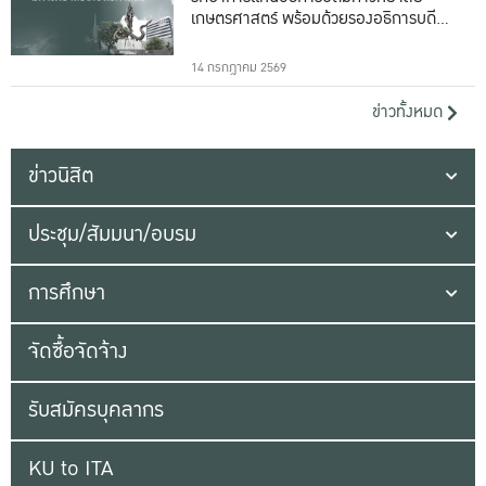
เกษตรศาสตร์ พร้อมด้วยรองอธิการบดีทั้ง
16 ท่าน
14 กรกฎาคม 2569
ข่าวทั้งหมด
ข่าวนิสิต
ประชุม/สัมมนา/อบรม
การศึกษา
จัดซื้อจัดจ้าง
รับสมัครบุคลากร
KU to ITA