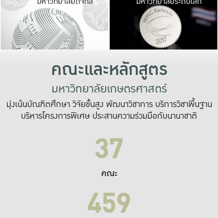
มหาวิทยาลัยดิจิทัล
มหาวิทยาลัยระดับโลก
เปลี่ยนแปลง และ
เพื่อทำงาน
ระบบสารสนเทศที่
คณะและหลักสูตร
มหาวิทยาลัยเกษตรศาสตร์
มุ่งเน้นบัณฑิตศึกษา วิจัยขั้นสูง พัฒนาวิชาการ บริการวิชาพื้นฐาน
บริหารโครงการพิเศษ ประสานความร่วมมือกับนานาชาติ
37
คณะ
459