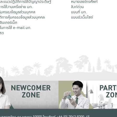
ะแนวปฏิบัติการใช้ปัญญาประดิษฐ์
หมายเลขโทรศัพท์
รใช้งานเครือข่าย มก.
ลิงก์ด่วน
้มครองข้อมูลส่วนบุคคล
แผนที่ มก.
ติการคุ้มครองข้อมูลส่วนบุคคล
แผนผังเว็บไซต์
้อินเตอร์เน็ต
ติในการใช้ e-mail มก.
สด
NEWCOMER
PART
ZONE
ZO
 เขตจตุจักร กรุงเทพฯ 10900
โทรศัพท์ +66 (0) 2942 8200-45