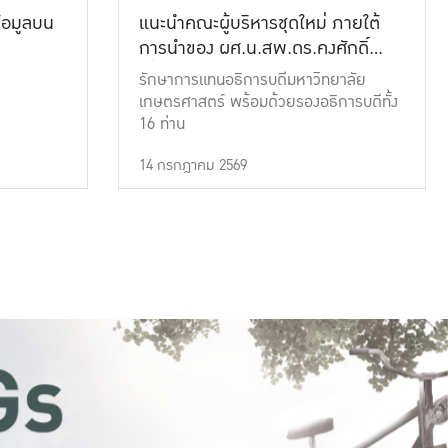
้อมูลบน
แนะนำคณะผู้บริหารชุดใหม่ ภายใต้
การนำของ ผศ.น.สพ.ดร.คงศักดิ์
เที่ยงธรรม
รักษาการแทนอธิการบดีมหาวิทยาลัย
เกษตรศาสตร์ พร้อมด้วยรองอธิการบดีทั้ง
16 ท่าน
14 กรกฎาคม 2569