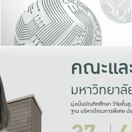
และความสุข
มองปัญหา
แก้ไขจากปั
และสร้างเครื
คณะและ
มหาวิทยาล
มุ่งเน้นบัณฑิตศึกษา วิจัยขั้น
ฐาน บริหารโครงการพิเศษ ปร