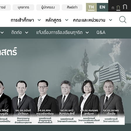
ก
ก
TH
EN
ก
ารย์
บุคลากร
ผู้ปกครอง
ศิษย์เก่า
การเข้าศึกษา
หลักสูตร
คณะและหน่วยงาน
ติดต่อ
แจ้งเรื่องการร้องเรียนทุจริต
Q&A