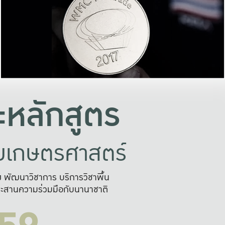
อย่างยั่งยืน
และผลักดันในการใช้ระบบส
ในภาพกว้าง
เพื่อการทำงานแบบ
ญหาจุดเล็กๆ
อข่ายขยายผล
สะดวก รวดเร
และนำไป
บริการด้าน AI อย
หลักสูตร
ัยเกษตรศาสตร์
สูง พัฒนาวิชาการ บริการวิชาพื้น
ะสานความร่วมมือกับนานาชาติ