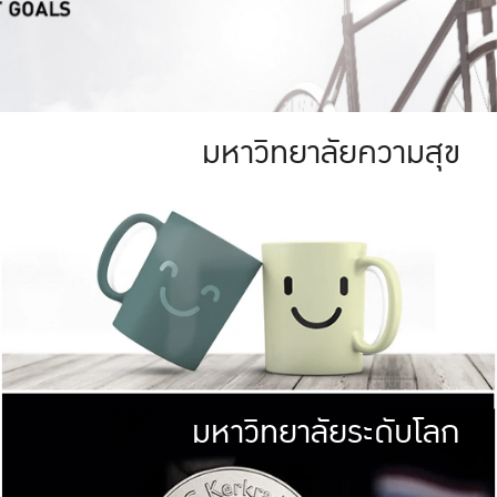
มหาวิทยาลัยความสุข
ย
สีเขียว
มหาวิทยาลัย
ก
สดใส หนาแน่น
ไม่ได้มีเป้าหมา
AN FOREST)
มหาวิทยาลัยชั้นนำทางด้านการว
ICULTURE)
แต่ KU มุ่งเน
าณ 1,400 ไร่
เพื่อสร้างคว
<< คลิก >>
ให้กับประชาชนใ
มหาวิทยาลัยระดับโลก
่อสังคม
มหาวิทยาลั
ามกินดีอยู่ดี
พร้อมที่จ