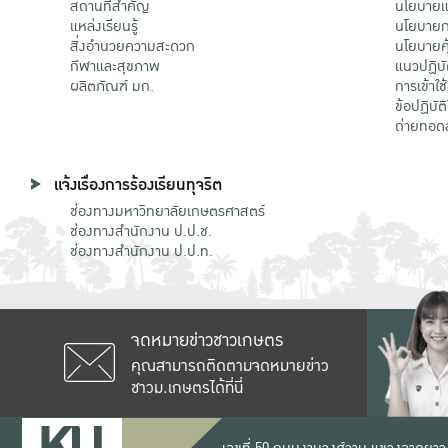
สถานที่สำคัญ
นโยบายแล
แหล่งเรียนรู้
นโยบายกา
สิ่งอำนวยความสะดวก
นโยบายคุ
กีฬาและสุขภาพ
แนวปฏิบั
ผลิตภัณฑ์ มก.
การเข้าใช
ข้อปฏิบั
ถ่ายทอด
แจ้งเรื่องการร้องเรียนทุจริต
ช่องทางมหาวิทยาลัยเกษตรศาสตร์
ช่องทางสำนักงาน ป.ป.ช.
ช่องทางสำนักงาน ป.ป.ท.
จดหมายข่าวชาวเกษตร
คุณสามารถติดตามจดหมายข่าว
ชาวม.เกษตรได้ที่นี่
เลขที่ 50 ถนนงามวงศ์วาน แขวงลาดยาว