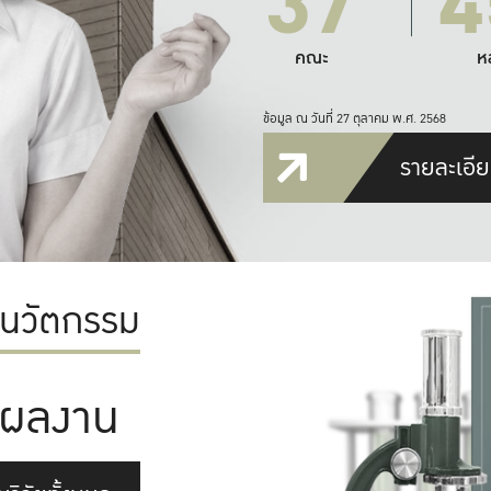
37
4
คณะ
ห
ข้อมูล ณ วันที่ 27 ตุลาคม พ.ศ. 2568
รายละเอีย
ะนวัตกรรม
ผลงาน